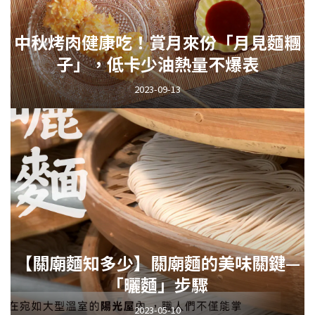
中秋烤肉健康吃！賞月來份「月見麵糰
子」，低卡少油熱量不爆表
2023-09-13
【關廟麵知多少】關廟麵的美味關鍵—
「曬麵」步驟
2023-05-10