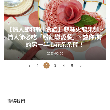
【情人節特輯 | 食譜】蒜味火龍果麵 ~
情人節必吃「粉紅戀愛餐」~ 讓你/妳
的另一半心花朵朵開！
2023-02-06
1
2
3
4
5
聯絡我們