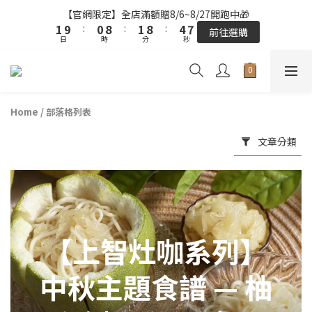
日
9
時
分
秒
0
8
7
0
7
3
5
2
1
9
2
9
5
7
【官網限定】全店滿額贈8/6~8/27開跑中🎁
9
8
9
7
6
6
2
4
1
9
:
0
8
:
1
8
:
4
6
前往選購
8
7
8
6
5
5
1
3
日
時
分
秒
全站超商取貨滿439元免運 / 宅配滿千免運
0
8
7
0
7
3
5
7
6
7
5
4
4
0
2
7
6
6
2
4
6
5
6
9
4
3
3
1
6
5
5
1
3
5
4
5
8
【結帳提醒】下單前請再次確認品項及數量。修改、取消訂單請洽
3
2
2
0
5
4
4
0
2
客服，線上付款退款將酌收金流手續費。
4
3
4
7
9
2
1
1
4
3
3
1
Home
/
部落格列表
3
2
3
6
8
1
0
0
3
2
2
0
2
1
9
2
9
5
7
【官網限定】全店滿額贈8/6~8/27開跑中🎁
0
2
1
1
文章分類
1
9
:
0
8
:
1
8
:
4
6
前往選購
1
0
0
日
時
分
秒
0
8
7
0
7
3
5
0
7
6
6
2
4
6
5
5
1
3
5
4
4
0
2
4
3
3
1
3
2
2
0
【上智灶咖系列】
2
1
1
1
0
0
中秋主題食譜 — 柚
0