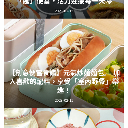
「麵」便當，活力迎接每一天🌞
2023-02-15
【創意便當食譜】元氣炒麵麵包 — 加
入喜歡的配料，享受「室內野餐」樂
趣！
2023-02-15