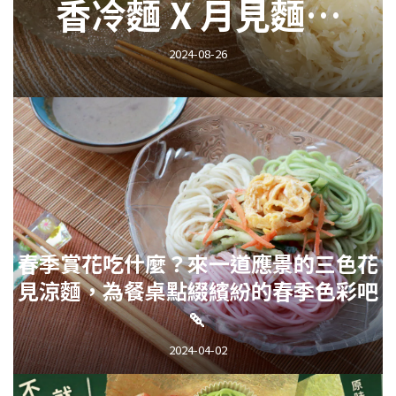
香冷麵 X 月見麵糰
子
2024-08-26
春季賞花吃什麼？來一道應景的三色花
見涼麵，為餐桌點綴繽紛的春季色彩吧
🍡
2024-04-02