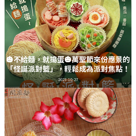
🎃不給麵，就搗蛋🎃萬聖節來份應景的
「怪誕派對籃」，輕鬆成為派對焦點！
2023-10-27