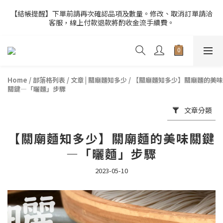
6
5
5
9
2
2
0
4
2
8
1
8
1
5
6
【官網限定】全店滿額贈8/6~8/27開跑中🎁
5
4
4
8
9
【結帳提醒】下單前請再次確認品項及數量。修改、取消訂單請洽
1
1
3
1
7
:
0
7
:
0
4
:
5
9
客服，線上付款退款將酌收金流手續費。
4
3
3
7
8
前往選購
0
0
2
日
時
分
秒
0
6
6
3
4
8
3
9
2
9
2
6
7
1
5
5
2
3
7
2
8
1
8
1
5
6
【官網限定】全店滿額贈8/6~8/27開跑中🎁
0
4
4
1
2
6
1
7
:
0
7
:
0
4
:
5
9
前往選購
3
3
0
1
5
日
時
分
秒
0
6
6
3
4
8
2
2
0
4
5
5
2
3
7
Home
/
部落格列表
/
文章 | 關廟麵知多少
/
【關廟麵知多少】關廟麵的美味
1
1
3
4
4
1
2
6
關鍵—「曬麵」步驟
0
0
2
3
3
0
1
5
1
文章分類
2
2
0
4
0
1
1
3
0
0
2
【關廟麵知多少】關廟麵的美味關鍵
1
—「曬麵」步驟
0
2023-05-10