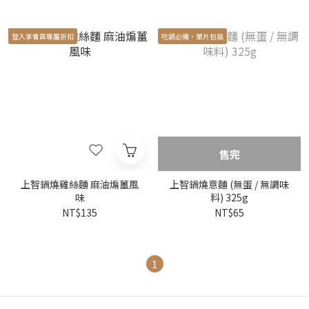
登入享會員專屬折扣
吃鍋必備‧單片包裝
售完
上智鍋燒雞絲麵 麻油煸薑風
上智鍋燒意麵 (無蛋 / 無調味
味
料) 325g
NT$135
NT$65
1