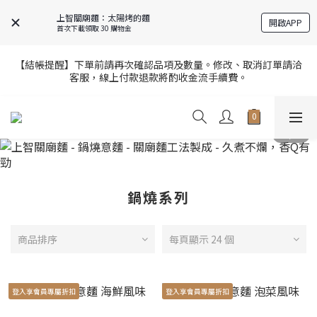
9
9
9
7
0
0
7
7
5
5
6
6
5
8
8
9
9
8
上智關廟麵：太陽烤的麵
6
6
6
全站超商取貨滿439元免運 / 宅配滿千免運
開啟APP
4
4
5
5
4
首次下載領取 30 購物金
7
7
8
8
7
5
5
5
3
3
4
4
3
6
6
7
7
6
4
4
4
2
2
3
3
2
【官網限定】全店滿額贈8/6~8/27開跑中🎁
5
5
6
6
5
【結帳提醒】下單前請再次確認品項及數量。修改、取消訂單請洽
3
3
3
1
9
:
1
2
:
2
9
:
1
9
客服，線上付款退款將酌收金流手續費。
4
4
5
5
4
前往選購
2
2
2
日
時
分
秒
0
8
0
1
1
8
0
8
3
3
4
4
3
1
1
1
7
0
0
7
7
2
2
3
3
2
【官網限定】全店滿額贈8/6~8/27開跑中🎁
0
0
0
6
6
6
1
9
:
1
2
:
2
9
:
1
9
前往選購
5
5
5
日
時
分
秒
0
8
0
1
1
8
0
8
4
4
4
7
0
0
7
7
3
3
3
6
6
6
2
2
2
5
5
5
鍋燒系列
1
1
1
4
4
4
0
0
0
3
3
3
2
2
2
商品排序
每頁顯示 24 個
1
1
1
0
0
0
登入享會員專屬折扣
登入享會員專屬折扣