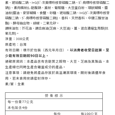
素、琥珀酸二鈉、I+G(5'-次黃嘌呤核苷磷酸二鈉、5'-鳥嘌呤核苷磷酸二
鈉))、素肉精粉(L-麩酸鈉、澱粉、葡萄糖、大豆蛋白粉、環狀糊精、醬
油粉(醬油、麥芽糊精、食鹽、砂糖、琥珀酸二鈉、I+G(5'-次黃嘌呤核苷
磷酸二鈉、5'-鳥嘌呤核苷磷酸二鈉))、香料、天然香料、中鏈三酸甘油
酯)、酵母抽出物、胡椒、二氧化矽。
調味油包：芥花油、調合麻油(芝麻、大豆油)、薑、混合濃縮生育醇(抗
氧化劑)。
淨重：308公克
原產地：台灣
有效日期：標示於包裝（西元年月日）。
以消費者收受日起算，至
少距有效日期前90日以上。
過敏原資訊：本產品含有含麩質之穀物、大豆、芝麻及其製品，本
生產線也同時生產含雞蛋成分的產品。
注意事項：請避免將產品存放於高溫潮濕環境，開封後請儘早食
用，若未食用完請密封保存。
素/葷：全素
營 養 標 示
77
每一份量
公克
4
本包裝含
份
100
每份
每
公克