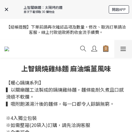
9
8
9
4
5
3
1
5
5
4
9
7
5
8
7
8
3
上智關廟麵：太陽烤的麵
4
2
0
4
全站超商取貨滿439元免運 / 宅配滿千免運
開啟APP
4
3
8
6
4
9
首次下載領取 30 購物金
7
6
9
7
2
3
1
3
3
9
2
7
5
9
3
8
6
5
8
6
1
2
0
2
2
8
1
6
4
8
2
7
【官網限定】全店滿額贈8/6~8/27開跑中🎁
5
4
9
7
5
【結帳提醒】下單前請再次確認品項及數量。修改、取消訂單請洽
0
1
1
1
7
:
0
5
:
3
7
:
1
6
客服，線上付款退款將酌收金流手續費。
9
4
3
8
6
4
前往選購
0
0
日
時
分
秒
0
6
4
2
6
0
5
8
3
9
2
7
5
9
3
5
3
1
5
4
7
2
8
1
6
4
8
2
【官網限定】全店滿額贈8/6~8/27開跑中🎁
4
2
0
4
3
6
1
7
:
0
5
:
3
7
:
1
前往選購
3
1
3
2
日
時
分
秒
5
0
6
4
2
6
0
2
0
2
1
4
5
3
1
5
上智鍋燒雞絲麵 麻油煸薑風味
1
1
0
3
4
2
0
4
0
0
2
3
1
3
【暖心鍋燒系列】
1
2
0
2
▍以關廟麵工法製成的鍋燒雞絲麵，麵條能耐久煮且口感
0
1
1
滑順不軟爛。
0
0
▍吸附飽滿湯汁後的麵條，每一口都令人餘韻無窮。
※4入獨立包裝
※如需整箱(20袋入)訂購，請先洽詢客服