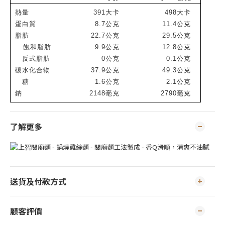
熱量
391
大卡
498
大卡
蛋白質
8.7
公克
11.4
公克
脂肪
22.7
公克
29.5
公克
飽和脂肪
9.9
公克
12.8
公克
反式脂肪
0
公克
0.1
公克
碳水化合物
37.9
公克
49.3
公克
糖
1.6
公克
2.1
公克
鈉
2148
毫克
2790
毫克
了解更多
送貨及付款方式
顧客評價