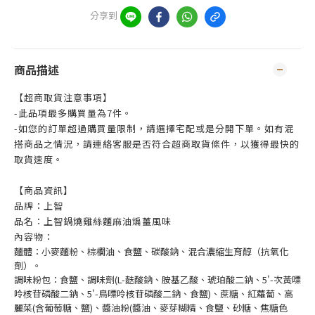
分享到
商品描述
【超商取貨注意事項】
-此品項最多購買量為7件。
-如您的訂單超過購買量限制，請選擇宅配或是分開下單。如有混
搭商品之情況，請連絡客服是否符合超商取貨條件，以獲得最快的
取貨速度。
【商品資訊】
品牌：上智
品名：上智鍋燒雞絲麵麻油煸薑風味
內容物：
麵體：小麥麵粉、棕櫚油、食鹽、碳酸鈉、混合濃縮生育醇（抗氧化
劑）。
調味粉包：食鹽、調味劑(L-麩酸鈉、胺基乙酸、琥珀酸二鈉、5'-次黃嘌
呤核苷磷酸二鈉、5'-鳥嘌呤核苷磷酸二鈉、食鹽)、蔗糖、紅蘿蔔、高
麗菜(含葡萄糖、鹽)、醬油粉(醬油、麥芽糊精、食鹽、砂糖、焦糖色