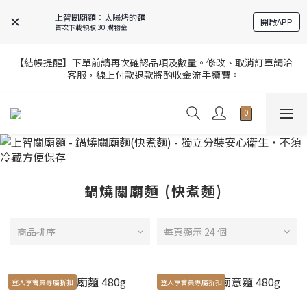
9
8
9
8
6
0
1
7
5
4
5
6
4
7
8
7
8
9
7
上智關廟麵：太陽烤的麵
5
0
6
全站超商取貨滿439元免運 / 宅配滿千免運
開啟APP
4
3
4
5
3
6
首次下載領取 30 購物金
7
6
7
8
6
9
4
5
3
2
3
4
2
5
6
5
6
7
5
8
3
4
2
9
1
2
3
1
4
【官網限定】全店滿額贈8/6~8/27開跑中🎁
5
4
5
6
4
7
【結帳提醒】下單前請再次確認品項及數量。修改、取消訂單請洽
2
3
1
8
:
0
1
:
2
0
:
3
9
客服，線上付款退款將酌收金流手續費。
4
3
4
5
3
6
前往選購
1
2
日
時
分
秒
0
7
0
1
2
8
3
2
3
4
2
5
0
1
6
0
1
7
2
9
1
2
3
1
4
【官網限定】全店滿額贈8/6~8/27開跑中🎁
0
5
0
6
1
8
:
0
1
:
2
0
:
3
9
前往選購
4
5
日
時
分
秒
0
7
0
1
2
8
3
4
6
0
1
7
2
3
5
0
6
1
2
4
5
鍋燒關廟麵 (快煮麵)
0
1
3
4
0
2
3
1
2
商品排序
每頁顯示 24 個
0
1
0
登入享會員專屬折扣
登入享會員專屬折扣