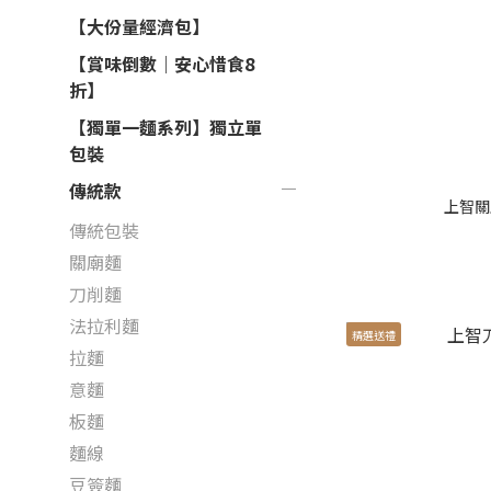
【大份量經濟包】
【賞味倒數｜安心惜食8
折】
【獨單一麵系列】獨立單
包裝
傳統款
上智關
傳統包裝
關廟麵
刀削麵
法拉利麵
精選送禮
拉麵
意麵
板麵
麵線
豆簽麵