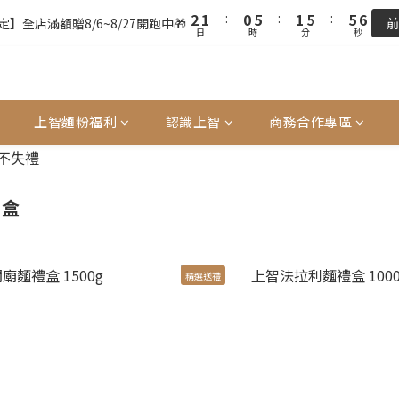
3
3
2
2
1
1
6
6
2
2
6
6
6
6
6
6
9
8
9
2
2
1
1
:
:
0
0
5
5
:
:
1
1
5
5
:
:
5
5
5
5
9
8
7
8
】全店滿額贈8/6~8/27開跑中🎁
】全店滿額贈8/6~8/27開跑中🎁
前
前
日
日
時
時
分
分
秒
秒
1
1
0
0
4
4
0
0
4
4
4
4
4
4
8
7
6
7
0
0
3
3
3
3
3
3
3
3
7
6
5
6
全站超商取貨滿439元免運 / 宅配滿千免運
2
2
2
2
2
2
2
2
6
5
4
9
5
9
9
9
1
1
1
1
1
1
1
1
5
4
3
8
4
8
8
8
單前請再次確認品項及數量。修改、取消訂單請洽客服，線上付款退款將
0
0
0
0
0
0
0
0
4
3
2
7
3
7
7
7
上智麵粉福利
認識上智
商務合作專區
3
2
1
6
2
6
6
6
2
1
:
0
5
:
1
5
:
5
5
】全店滿額贈8/6~8/27開跑中🎁
前
日
時
分
秒
1
0
4
0
4
4
4
0
3
3
3
3
禮盒
2
2
2
2
1
1
1
1
0
0
0
0
精選送禮