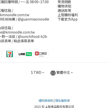
回覆時間 / 一~五 08:00~17:00
常見問題
購物須知
服信箱 /
運送政策
kmnoodle.com.tw
上智麵粉福利
INE紛絲團 /
@guanmiaonoodle
下載官方App
談信箱 /
ice@kmnoodle.com.tw
E一對一洽談 /
@sunchifood-b2b
談表單 /
點此填寫表單
$
TWD
繁體中文
細則與條款
|
隱私權政策
2021 © 上智食品股份有限公司