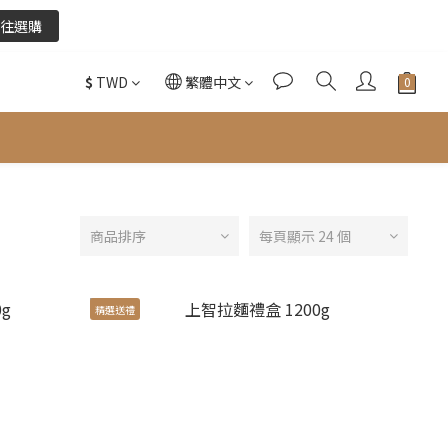
往選購
往選購
$
TWD
繁體中文
酌收金流手續費。
往選購
商品排序
每頁顯示 24 個
精選送禮