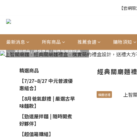
【官網限定
【官網限定
【結帳提醒】下
最新消息
所有商品
推薦食譜
購物須知
全部商品
/
送禮專區
/
經典關廟麵禮盒
【官網限定
精選商品
經典關廟麵
【7/27~8/27 中元普渡優
惠組合】
精選送禮
【8月爸氣獻禮 | 嚴選古早
味麵款】
【勁道屋拌麵 | 隨時開煮
好夥伴】
【超值箱購組】