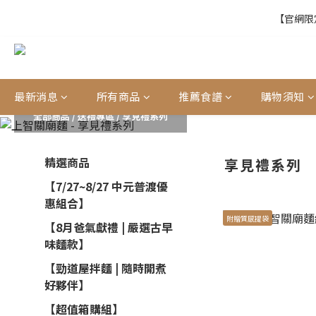
【官網限定
【官網限定
【結帳提醒】下
最新消息
所有商品
推薦食譜
購物須知
全部商品
/
送禮專區
/
享見禮系列
【官網限定
精選商品
享見禮系列
【7/27~8/27 中元普渡優
惠組合】
附贈質感提袋
【8月爸氣獻禮 | 嚴選古早
味麵款】
【勁道屋拌麵 | 隨時開煮
好夥伴】
【超值箱購組】