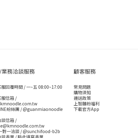
/業務洽談服務
顧客服務
回覆時間 / 一~五 08:00~17:00
常見問題
購物須知
服信箱 /
運送政策
kmnoodle.com.tw
上智麵粉福利
INE紛絲團 /
@guanmiaonoodle
下載官方App
談信箱 /
ice@kmnoodle.com.tw
E一對一洽談 /
@sunchifood-b2b
談表單 /
點此填寫表單