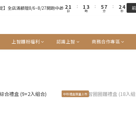
3
3
2
2
2
2
4
4
6
6
8
8
3
3
5
5
9
9
2
2
1
1
:
:
1
1
3
3
:
:
5
5
7
7
:
:
2
2
4
4
9
8
8
9
】全店滿額贈8/6~8/27開跑中🎁
】全店滿額贈8/6~8/27開跑中🎁
前
前
日
日
時
時
分
分
秒
秒
1
1
0
0
0
0
2
2
4
4
6
6
1
1
3
3
8
7
7
9
8
0
0
1
1
3
3
5
5
0
0
2
2
7
6
6
8
7
9
全站超商取貨滿439元免運 / 宅配滿千免運
0
0
2
2
4
4
1
1
6
5
5
7
9
6
8
1
1
3
3
0
0
5
4
4
6
8
5
7
單前請再次確認品項及數量。修改、取消訂單請洽客服，線上付款退款將
0
0
2
2
4
3
3
5
7
9
4
6
上智麵粉福利
認識上智
商務合作專區
1
1
3
2
2
4
6
8
3
5
0
0
2
1
:
1
3
:
5
7
:
2
4
】全店滿額贈8/6~8/27開跑中🎁
前
日
時
分
秒
1
0
0
2
4
6
1
3
0
1
3
5
0
2
0
2
4
1
1
3
0
0
2
1
中秋禮盒限量上市
0