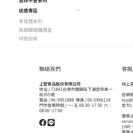
吉祥平安系列
送禮專區
享見禮系列
經典關廟麵禮盒
特色包裝
聯絡我們
客服
上智食品股份有限公司
線上客服
地址 /
71841台南市關廟區下湖里保東一
街355號
官網客
電話 / 06-5951888 傳真 / 06-5966124
buy@
門市營業時間 / 一~五 08:30~17:30 六：
官方L
08:00~17:00
業務洽
serv
LIN
業務洽