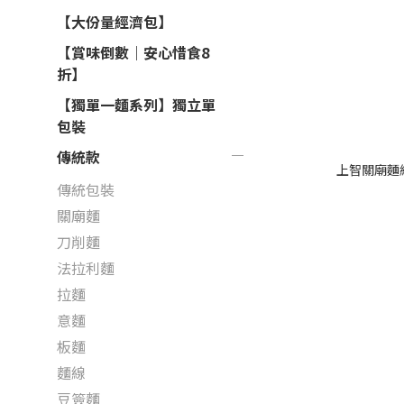
【大份量經濟包】
【賞味倒數｜安心惜食8
折】
【獨單一麵系列】獨立單
包裝
傳統款
上智關廟麵綜
傳統包裝
關廟麵
刀削麵
法拉利麵
拉麵
意麵
板麵
麵線
豆簽麵