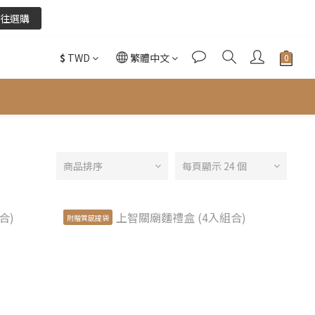
往選購
往選購
$
TWD
繁體中文
酌收金流手續費。
往選購
商品排序
每頁顯示 24 個
附贈質感提袋