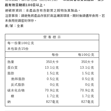
距有效日期前180日以上。
過敏原資訊：本產品含有含麩質之穀物及其製品。
注意事項：請避免將產品存放於高溫潮濕環境，開封後請儘早食用，若
未食用完請密封保存。
素/葷：全素
營 養 標 示
100
每一份量
公克
本包裝含15份
100
每份
每
公克
熱量
350
大卡
350
大卡
蛋白質
13.1
公克
13.1
公克
脂肪
1.5
公克
1.5
公克
飽和脂肪
0.5
公克
0.5
公克
反式脂肪
0
公克
0
公克
碳水化合物
70.9
公克
70.9
公克
糖
1.7
公克
1.7
公克
鈉
827
毫克
827
毫克