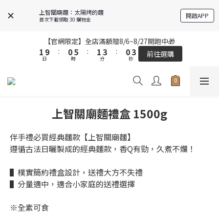
7
7
5
5
4
4
9
9
5
5
7
7
4
4
上智關廟麵：太陽烤的麵
開啟APP
6
6
4
4
3
3
8
8
4
4
6
6
3
3
首次下載領取 30 購物金
5
5
3
3
2
2
7
7
3
3
5
5
2
2
4
4
2
2
1
1
6
6
2
2
4
4
1
1
【官網限定】全店滿額贈8/6~8/27開跑中🎁
【官網限定】全店滿額贈8/6~8/27開跑中🎁
3
3
1
1
9
9
:
:
0
0
5
5
:
:
1
1
3
3
:
:
0
0
前往選購
前往選購
日
日
9
時
時
分
分
9
秒
秒
2
2
0
0
8
8
4
4
0
0
2
2
9
8
9
8
1
1
7
7
3
3
1
1
8
7
8
7
0
0
6
6
2
2
0
0
全站超商取貨滿439元免運 / 宅配滿千免運
9
7
6
7
9
6
5
5
1
1
8
6
5
6
8
5
4
4
0
0
上智關廟麵禮盒 1500g
7
5
4
9
5
7
4
【結帳提醒】下單前請再次確認品項及數量。修改、取消訂單請洽
3
3
6
客服，線上付款退款將酌收金流手續費。
4
3
8
4
6
3
2
2
5
3
2
7
3
5
2
伴手禮必買經典麵款【上智關廟麵】
1
1
4
2
1
6
2
4
1
【官網限定】全店滿額贈8/6~8/27開跑中🎁
遵循古法日曬製成的經典麵款，香Q有勁，久煮不爛！
0
0
3
1
9
:
0
5
:
1
3
:
0
前往選購
日
時
分
秒
2
0
8
4
0
2
▌樸實簡約禮盒設計，送禮大方不失禮
1
7
3
1
▌分量適中，適合小家庭的送禮選擇
0
6
2
0
5
1
※全素可食
4
0