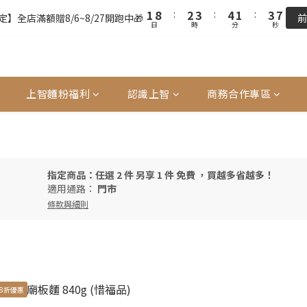
2
2
9
9
3
3
4
4
5
5
2
2
4
4
9
9
7
7
1
1
8
8
:
:
2
2
3
3
:
:
4
4
1
1
:
:
3
3
8
9
8
】全店滿額贈8/6~8/27開跑中🎁
】全店滿額贈8/6~8/27開跑中🎁
前
前
日
日
時
時
分
分
秒
秒
6
6
0
0
7
7
1
1
2
2
3
3
0
0
2
2
7
8
9
7
9
5
5
6
6
0
0
1
1
2
2
1
1
6
7
8
9
6
8
全站超商取貨滿439元免運 / 宅配滿千免運
4
4
5
5
0
0
1
1
0
0
5
6
7
8
5
7
3
3
4
4
0
0
4
5
6
7
4
6
2
2
單前請再次確認品項及數量。修改、取消訂單請洽客服，線上付款退款將
3
3
9
3
4
5
6
3
5
上智麵粉福利
認識上智
商務合作專區
1
1
2
2
8
2
9
3
4
5
2
4
0
0
1
1
7
1
8
:
2
3
:
4
1
:
3
】全店滿額贈8/6~8/27開跑中🎁
前
日
時
分
秒
0
0
6
0
7
1
2
3
0
2
5
6
0
1
2
1
4
5
0
1
0
指定商品：任選 2 件 另享 1 件 免費 ，買越多省越多！
3
4
0
適用通路：
門市
2
3
條款與細則
1
2
0
1
0
8折優惠