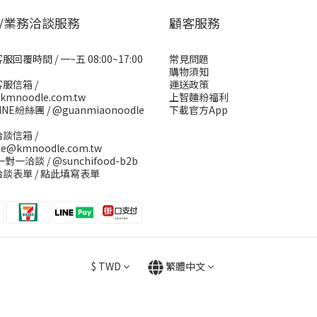
/業務洽談服務
顧客服務
回覆時間 / 一~五 08:00~17:00
常見問題
購物須知
服信箱 /
運送政策
kmnoodle.com.tw
上智麵粉福利
INE紛絲團 /
@guanmiaonoodle
下載官方App
談信箱 /
ice@kmnoodle.com.tw
E一對一洽談 /
@sunchifood-b2b
談表單 /
點此填寫表單
$
TWD
繁體中文