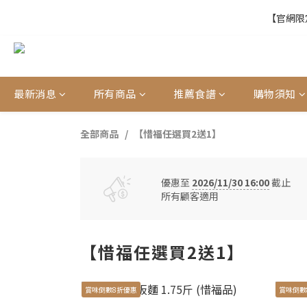
【官網限定
【官網限定
【結帳提醒】下
最新消息
所有商品
推薦食譜
購物須知
【官網限定
全部商品
【惜福任選買2送1】
優惠至
2026/11/30 16:00
截止
所有顧客適用
【惜福任選買2送1】
賞味倒數8折優惠
賞味倒數