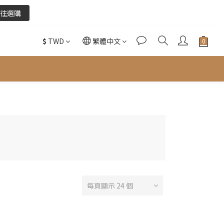
往選購
往選購
$
TWD
繁體中文
酌收金流手續費。
往選購
每頁顯示 24 個