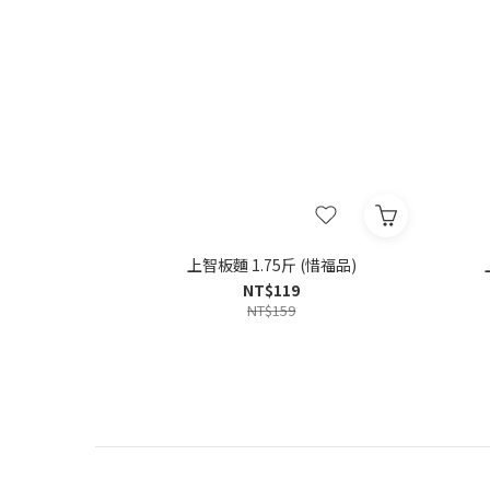
上智板麵 1.75斤 (惜福品)
NT$119
NT$159