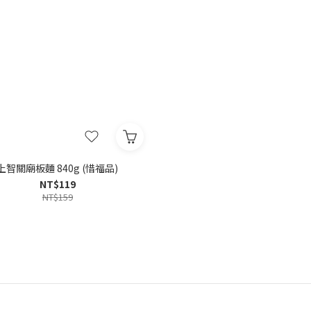
上智關廟板麵 840g (惜福品)
NT$119
NT$159