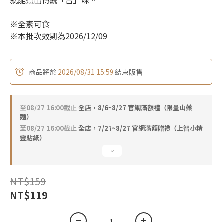
就能煮出傳統「台」味。
※全素可食
※本批次效期為2026/12/09
商品將於
2026/08/31 15:59
結束販售
至
08/27 16:00
截止
全店，8/6~8/27 官網滿額禮（限量山藥
麵）
至
08/27 16:00
截止
全店，7/27~8/27 官網滿額贈禮（上智小精
靈貼紙）
NT$159
NT$119