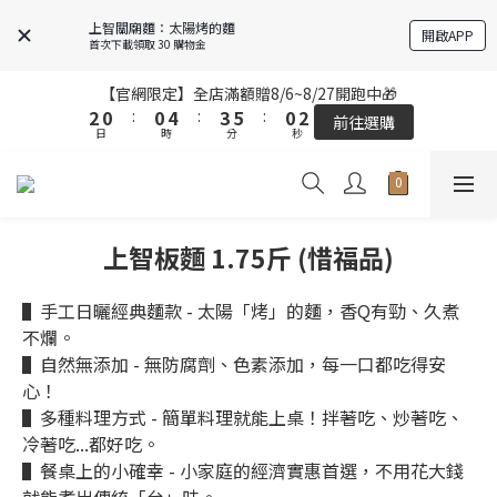
6
4
4
8
7
9
4
6
6
4
4
8
7
9
4
6
5
3
3
7
6
8
3
5
上智關廟麵：太陽烤的麵
開啟APP
5
3
3
7
6
8
3
5
首次下載領取 30 購物金
4
2
2
6
5
7
2
4
4
2
2
6
5
7
2
4
3
1
1
5
4
6
1
3
【官網限定】全店滿額贈8/6~8/27開跑中🎁
3
1
1
5
4
6
1
3
【官網限定】全店滿額贈8/6~8/27開跑中🎁
2
0
:
0
4
:
3
5
:
0
2
前往選購
2
0
:
0
4
:
3
5
:
0
2
日
9
9
時
分
9
秒
前往選購
1
3
2
4
1
日
時
分
秒
1
3
2
4
1
8
8
8
0
2
1
3
0
0
2
1
3
0
9
7
7
7
9
1
0
2
全站超商取貨滿439元免運 / 宅配滿千免運
1
0
2
8
6
6
9
6
8
0
1
0
1
7
5
5
9
8
5
7
0
0
6
4
4
8
7
9
4
6
【結帳提醒】下單前請再次確認品項及數量。修改、取消訂單請洽
上智板麵 1.75斤 (惜福品)
客服，線上付款退款將酌收金流手續費。
5
3
3
7
6
8
3
5
4
2
2
6
5
7
2
4
▌手工日曬經典麵款 - 太陽「烤」的麵，香Q有勁、久煮
3
1
1
5
4
6
1
3
【官網限定】全店滿額贈8/6~8/27開跑中🎁
不爛。
2
0
:
0
4
:
3
5
:
0
2
前往選購
日
時
分
秒
▌自然無添加 - 無防腐劑、色素添加，每一口都吃得安
1
3
2
4
1
心！
0
2
1
3
0
1
0
2
▌多種料理方式 - 簡單料理就能上桌！拌著吃、炒著吃、
0
1
冷著吃...都好吃。
0
▌餐桌上的小確幸 - 小家庭的經濟實惠首選，不用花大錢