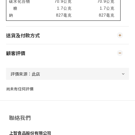
碳水化合物
70.9
公克
70.9
公克
糖
1.7
公克
1.7
公克
鈉
827
毫克
827
毫克
送貨及付款方式
顧客評價
尚未有任何評價
聯絡我們
上智食品股份有限公司