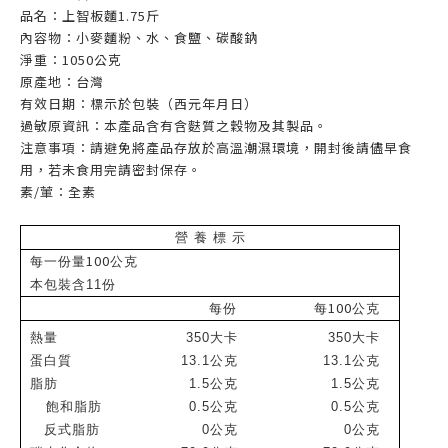
品名：上智板麵1.75斤
內容物：小麥麵粉、水、食鹽、碳酸鈉
淨重：1050公克
原產地：台灣
有效日期：標示於包裝（西元年月日）
過敏原資訊：本產品含有含麩質之穀物及其製品。
注意事項：請避免將產品存放於高溫潮濕環境，開封後請儘早食
用，若未食用完請密封保存。
素/葷：全素
營 養 標 示
100
每一份量
公克
本包裝含11份
100
每份
每
公克
熱量
350
大卡
350
大卡
蛋白質
13.1
公克
13.1
公克
脂肪
1.5
公克
1.5
公克
飽和脂肪
0.5
公克
0.5
公克
反式脂肪
0
公克
0
公克