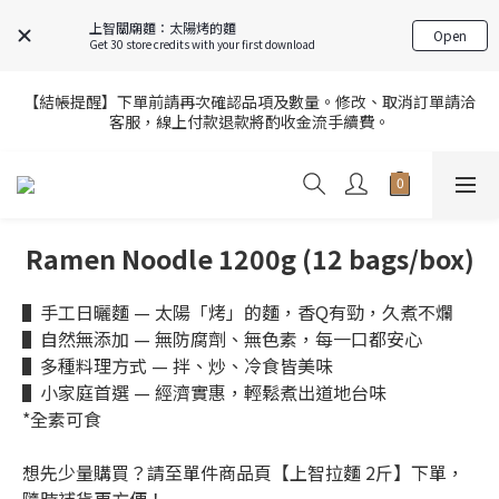
8
8
9
7
8
8
5
5
6
4
5
8
5
5
1
FREE SHIPPING on 7-11 pickup orders over NT$439
上智關廟麵：太陽烤的麵
Open
7
7
8
6
7
7
4
4
5
3
4
7
4
4
0
Get 30 store credits with your first download
6
6
7
5
6
9
6
3
3
4
2
3
6
3
3
5
5
6
4
5
8
5
2
9
2
3
1
2
5
2
【結帳提醒】下單前請再次確認品項及數量。修改、取消訂單請洽
2
【官網限定】全店滿額贈8/6~8/27開跑中🎁
客服，線上付款退款將酌收金流手續費。
4
4
5
3
4
7
4
1
8
:
1
2
:
0
1
:
4
1
1
前往選購
Days
Hours
Minutes
Seconds
3
3
4
2
3
6
3
0
7
0
1
0
3
0
0
2
9
2
3
1
2
5
2
【官網限定】全店滿額贈8/6~8/27開跑中🎁
6
0
2
1
8
:
1
2
:
0
1
:
4
1
5
1
前往選購
Days
Hours
Minutes
Seconds
0
7
0
1
0
3
0
4
0
6
0
2
3
Ramen Noodle 1200g (12 bags/box)
5
1
2
4
0
1
3
▌手工日曬麵 — 太陽「烤」的麵，香Q有勁，久煮不爛
0
2
▌自然無添加 — 無防腐劑、無色素，每一口都安心
1
▌多種料理方式 — 拌、炒、冷食皆美味
0
▌小家庭首選 — 經濟實惠，輕鬆煮出道地台味
*全素可食
想先少量購買？請至單件商品頁【上智拉麵 2斤】下單，