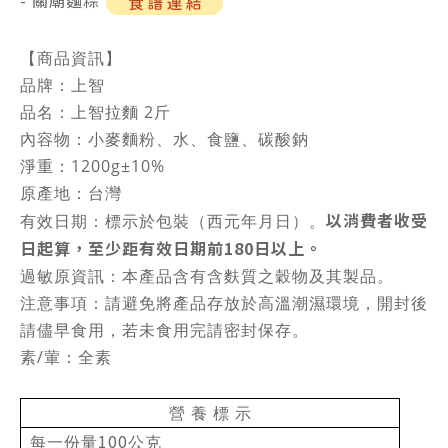
- 關廟麵粽
【商品資訊】
品牌：上智
品名：上智拉麵 2斤
內容物：小麥麵粉、水、食鹽、碳酸鈉
淨重：1200g±10%
原產地：台灣
以消費者收受
有效日期：標示於包裝（西元年月日）。
日起算，至少距有效日期前180日以上。
過敏原資訊：本產品含有含麩質之穀物及其製品。
注意事項：請避免將產品存放於高溫潮濕環境，開封後
請儘早食用，若未食用完請密封保存。
素/葷：全素
營 養 標 示
100
每一份量
公克