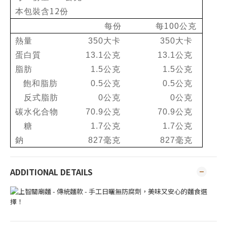
12
本包裝含
份
100
每份
每
公克
熱量
350
大卡
350
大卡
蛋白質
13.1
公克
13.1
公克
脂肪
1.5
公克
1.5
公克
飽和脂肪
0.5
公克
0.5
公克
反式脂肪
0
公克
0
公克
碳水化合物
70.9
公克
70.9
公克
糖
1.7
公克
1.7
公克
鈉
827
毫克
827
毫克
ADDITIONAL DETAILS