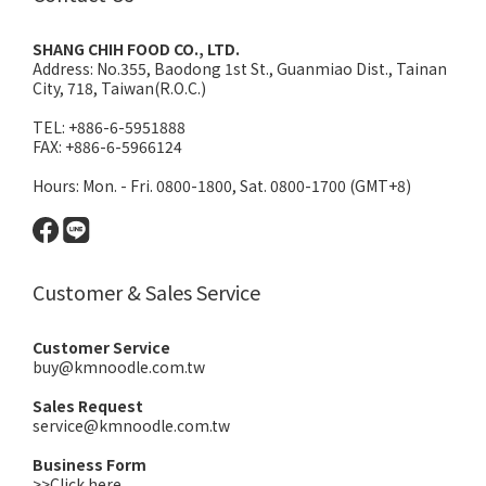
SHANG CHIH FOOD CO., LTD.
Address:
No.355, Baodong 1st St., Guanmiao Dist., Tainan
City, 718, Taiwan(R.O.C.)
TEL: +886-6-5951888
FAX: +886-6-5966124
Hours: Mon. - Fri. 0800-1800, Sat. 0800-1700 (GMT+8)
Customer & Sales Service
Customer Service
buy@kmnoodle.com.tw
Sales Request
service@kmnoodle.com.tw
Business Form
>>Click here