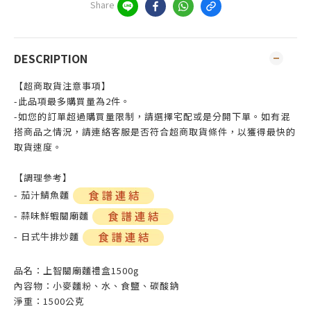
Share
DESCRIPTION
【超商取貨注意事項】
-此品項最多購買量為2件。
-如您的訂單超過購買量限制，請選擇宅配或是分開下單。如有混
搭商品之情況，請連絡客服是否符合超商取貨條件，以獲得最快的
取貨速度。
【調理參考】
- 茄汁鯖魚麵
- 蒜味鮮蝦關廟麵
- 日式牛排炒麵
品名：上智關廟麵禮盒1500g
內容物：小麥麵粉、水、食鹽、碳酸鈉
淨重：1500公克