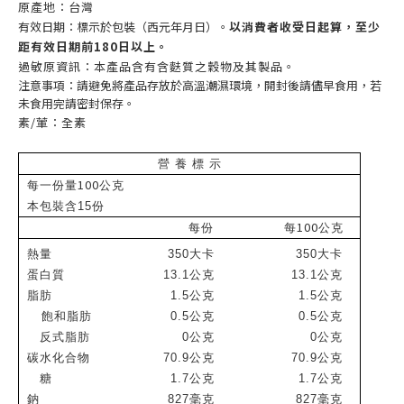
原產地：台灣
有效日期：標示於包裝（西元年月日）。
以消費者收受日起算，至少
距有效日期前180日以上。
過敏原資訊：本產品含有含麩質之穀物及其製品。
注意事項：請避免將產品存放於高溫潮濕環境，開封後請儘早食用，若
未食用完請密封保存。
素/葷：全素
營 養 標 示
100
每一份量
公克
本包裝含15份
100
每份
每
公克
熱量
350
大卡
350
大卡
蛋白質
13.1
公克
13.1
公克
脂肪
1.5
公克
1.5
公克
飽和脂肪
0.5
公克
0.5
公克
反式脂肪
0
公克
0
公克
碳水化合物
70.9
公克
70.9
公克
糖
1.7
公克
1.7
公克
鈉
827
毫克
827
毫克