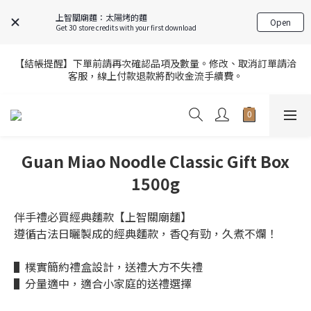
8
8
7
7
7
5
5
4
9
4
4
5
6
2
FREE SHIPPING on 7-11 pickup orders over NT$439
上智關廟麵：太陽烤的麵
Open
7
7
6
6
6
4
4
3
8
3
3
4
5
1
Get 30 store credits with your first download
6
6
5
5
5
3
3
2
7
2
2
3
4
0
5
5
4
9
4
4
2
9
2
1
6
1
1
【官網限定】全店滿額贈8/6~8/27開跑中🎁
【結帳提醒】下單前請再次確認品項及數量。修改、取消訂單請洽
2
3
客服，線上付款退款將酌收金流手續費。
4
4
3
8
3
3
1
8
:
1
9
:
0
5
:
0
0
1
2
前往選購
Days
Hours
Minutes
Seconds
3
3
2
7
2
2
0
7
0
8
4
0
1
2
9
2
1
6
1
1
6
7
3
【官網限定】全店滿額贈8/6~8/27開跑中🎁
0
1
8
:
1
9
:
0
5
:
0
0
5
6
2
前往選購
Days
Hours
Minutes
Seconds
0
7
0
8
4
4
5
1
6
7
3
3
4
0
Guan Miao Noodle Classic Gift Box
5
6
2
2
3
1500g
4
5
1
1
2
3
4
0
0
1
2
3
0
伴手禮必買經典麵款【上智關廟麵】
1
2
遵循古法日曬製成的經典麵款，香Q有勁，久煮不爛！
0
1
0
▌樸實簡約禮盒設計，送禮大方不失禮
▌分量適中，適合小家庭的送禮選擇