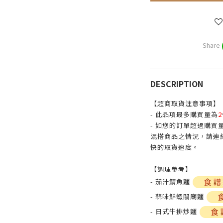
Share
DESCRIPTION
【超商取貨注意事項】
- 此品項最多購買量為
2
- 如您的訂單超過購
混搭商品之情況，請連
快的取貨速度。
【調理參考】
- 茄汁鯖魚麵
- 蒜味鮮蝦關廟麵
- 日式牛排炒麵