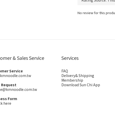
No review for this produ
omer & Sales Service
Services
omer Service
FAQ
kmnoodle.com.tw
Delivery& Shipping
Membership
s Request
Download Sun Chi App
ice@kmnoodle.com.tw
ness Form
ck here