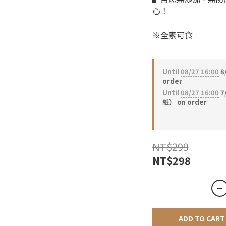
心！
※全素可食
Until
08/27 16:00
8
order
Until
08/27 16:00
7
紙） on order
NT$299
NT$298
ADD TO CART