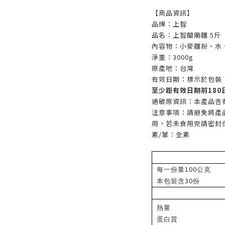
【商品資訊】
品牌：上智
品名：上智關廟麵 5斤
內容物：小麥麵粉、水
淨重：3000g
原產地：台灣
有效日期：標示於包裝
至少距有效日期前180
過敏原資訊：本產品含
注意事項：請避免將產
用，若未食用完請密封
素/葷：全素
100
每一份量
公克
30
本包裝含
份
熱量
蛋白質