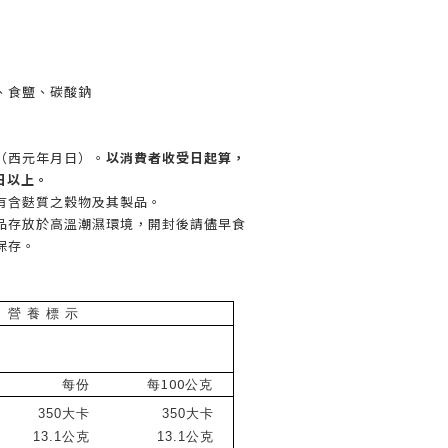
、食鹽、碳酸鈉
（西元年月日）。
以消費者收受日起算，
日以上。
有含麩質之穀物及其製品。
品存放於高溫潮濕環境，開封後請儘早食
保存。
營 養 標 示
100
每份
每
公克
350
大卡
350
大卡
13.1
公克
13.1
公克