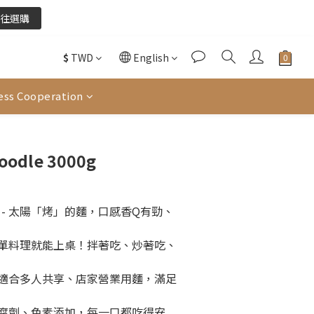
往選購
往選購
$
TWD
English
酌收金流手續費。
ess Cooperation
往選購
BUY NOW
oodle 3000g
- 太陽「烤」的麵，口感香Q有勁、
 簡單料理就能上桌！拌著吃、炒著吃、
- 適合多人共享、店家營業用麵，滿足
無防腐劑、色素添加，每一口都吃得安