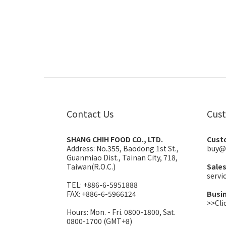
Contact Us
Cust
SHANG CHIH FOOD CO., LTD.
Cust
Address:
No.355, Baodong 1st St.,
buy@
Guanmiao Dist., Tainan City, 718,
Taiwan(R.O.C.)
Sale
serv
TEL: +886-6-5951888
FAX: +886-6-5966124
Busi
>>Cli
Hours: Mon. - Fri. 0800-1800, Sat.
0800-1700 (GMT+8)