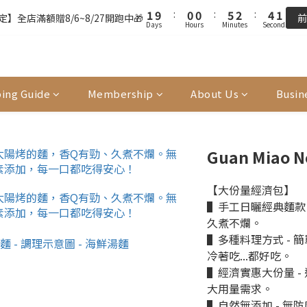
2
1
1
6
3
5
1
1
9
:
0
0
:
5
2
:
4
0
8
7
7
9
7
】全店滿額贈8/6~8/27開跑中🎁
前
1
9
:
0
0
:
5
2
:
4
0
Days
Hours
Minutes
Seconds
】全店滿額贈8/6~8/27開跑中🎁
前
0
8
4
1
3
7
6
6
8
6
Days
Hours
Minutes
Seconds
0
8
4
1
3
7
3
0
2
6
5
5
7
9
5
7
3
0
2
FREE SHIPPING on 7-11 pickup orders over NT$439
6
2
1
5
4
4
9
6
8
4
6
2
1
5
1
0
4
3
3
8
5
7
3
5
1
0
單前請再次確認品項及數量。修改、取消訂單請洽客服，線上付款退款將
4
0
3
2
2
7
4
6
2
4
0
ing Guide
Membership
About Us
Busin
3
2
1
1
6
3
5
1
3
2
1
9
:
0
0
:
5
2
:
4
0
】全店滿額贈8/6~8/27開跑中🎁
前
2
Days
Hours
Minutes
Seconds
1
0
8
4
1
3
1
0
7
3
0
2
0
Guan Miao N
6
2
1
5
1
0
4
0
【大份量經濟包】
3
▌手工日曬經典麵款 
2
久煮不爛。
1
▌多種料理方式 -
0
冷著吃...都好吃。
▌經濟實惠大份量 
大用量需求。
▌自然無添加 - 