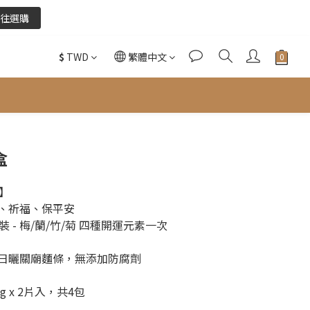
往選購
往選購
$
TWD
繁體中文
酌收金流手續費。
往選購
盒
】
拜、祈福、保平安
 - 梅/蘭/竹/菊 四種開運元素一次
工日曬關廟麵條，無添加防腐劑
 x 2片入，共4包