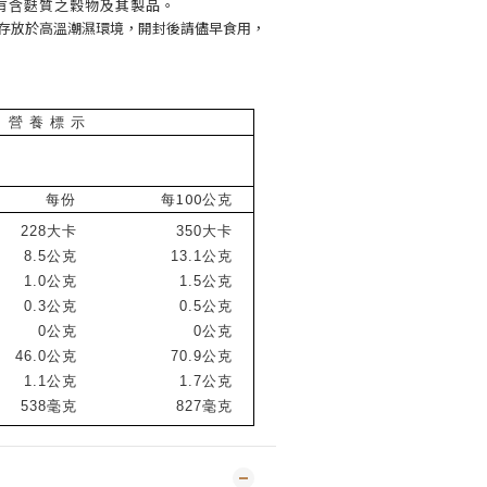
有含麩質之穀物及其製品。
存放於高溫潮濕環境，開封後請儘早食用，
營 養 標 示
100
每份
每
公克
228
大卡
350
大卡
8.5
公克
13.1
公克
1.0
公克
1.5
公克
0.3
公克
0.5
公克
0
公克
0
公克
46.0
公克
70.9
公克
1.1
公克
1.7
公克
538
毫克
827
毫克