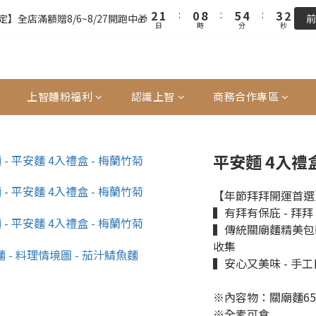
3
2
1
9
6
5
4
3
2
1
:
0
8
:
5
4
:
3
2
9
8
7
9
2
1
:
0
8
:
5
4
:
3
2
】全店滿額贈8/6~8/27開跑中🎁
前
】全店滿額贈8/6~8/27開跑中🎁
前
日
時
分
秒
日
時
分
秒
1
0
7
4
3
2
1
8
7
6
9
8
1
0
7
4
3
2
1
0
6
3
2
1
0
7
6
5
9
8
7
0
6
3
2
1
0
全站超商取貨滿439元免運 / 宅配滿千免運
5
2
1
0
6
5
4
9
8
7
6
5
2
1
0
4
1
0
5
4
3
8
7
6
5
4
1
0
單前請再次確認品項及數量。修改、取消訂單請洽客服，線上付款退款將
3
0
4
3
2
7
6
5
4
3
0
上智麵粉福利
認識上智
商務合作專區
2
3
2
1
9
6
5
4
3
2
1
2
1
:
0
8
:
5
4
:
3
2
1
】全店滿額贈8/6~8/27開跑中🎁
前
日
時
分
秒
0
1
0
7
4
3
2
1
0
0
6
3
2
1
0
平安麵 4入禮
5
2
1
0
4
1
0
【年節拜拜開運首選
3
0
▍有拜有保庇 - 拜
2
▍傳統關廟麵精美包裝
1
收集
0
▍安心又美味 - 手
※內容物：關廟麵65g
※全素可食