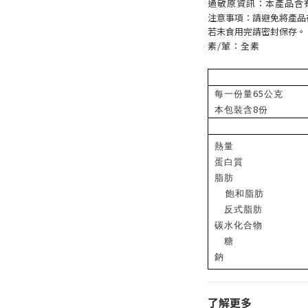
過敏原資訊：本產品含
注意事項：請避免將產品
若未食用完請密封保存。
素/葷：全素
65
每一份量
公克
8
本包裝含
份
熱量
蛋白質
脂肪
飽和脂肪
反式脂肪
碳水化合物
糖
鈉
了解更多