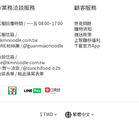
/業務洽談服務
顧客服務
回覆時間 / 一~五 08:00~17:00
常見問題
購物須知
服信箱 /
運送政策
kmnoodle.com.tw
上智麵粉福利
INE紛絲團 /
@guanmiaonoodle
下載官方App
談信箱 /
ice@kmnoodle.com.tw
E一對一洽談 /
@sunchifood-b2b
談表單 /
點此填寫表單
$
TWD
繁體中文