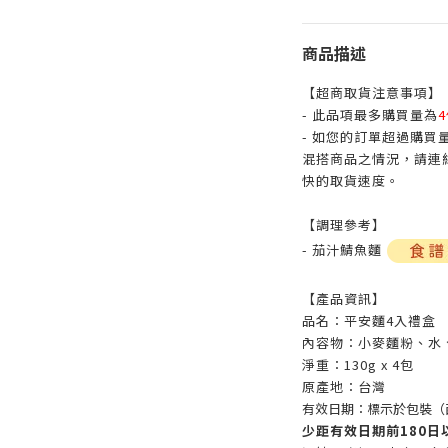
商品描述
【超商取貨注意事項】
- 此品項最多購買量為
- 如您的訂單超過購
混搭商品之情況，請連
快的取貨速度。
【調理參考】
- 茄汁鯖魚麵
【產品資訊】
品名：平安麵4入禮盒
內容物：小麥麵粉、水
淨重：130g x 4包
原產地：台灣
有效日期：標示於包裝（
少距有效日期前180日