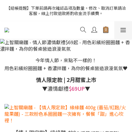
3
6
5
8
6
6
2
1
0
2
8
1
7
6
4
2
【官網限定】全店滿額贈8/6~8/27開跑中🎁
2
5
4
9
7
5
5
【結帳提醒】下單前請再次確認品項及數量。修改、取消訂單請洽
1
0
1
7
:
0
6
:
5
3
:
1
1
客服，線上付款退款將酌收金流手續費。
4
3
9
8
6
4
前往選購
4
0
日
時
分
秒
0
6
5
4
2
0
0
3
9
2
8
7
5
3
3
5
4
3
1
2
8
1
7
6
4
2
【官網限定】全店滿額贈8/6~8/27開跑中🎁
2
4
3
2
0
1
7
:
0
6
:
5
3
:
1
1
前往選購
3
2
1
日
時
分
秒
0
6
5
4
2
0
0
2
1
0
5
4
3
1
1
0
4
3
2
0
0
3
2
1
今年情人節，來點不一樣的！
2
1
0
用色彩繽紛圈圈麵 + 香濃拌麵，為你的餐桌營造浪漫氣氛♥
1
0
0
情人限定款 | 2月甜蜜上市
▼濃情獻禮
$69UP
▼