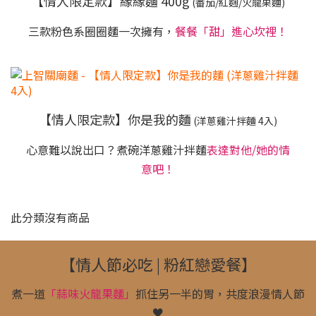
【情人限定款】緣緣麵 400g
(番茄/紅麴/火龍果麵)
三款粉色系圈圈麵一次擁有，
餐餐「甜」進心坎裡！
【情人限定款】你是我的麵
(洋蔥雞汁拌麵 4入)
心意難以說出口？煮碗洋蔥雞汁拌麵
表達對他/她的情
意吧！
此分類沒有商品
【情人節必吃 | 粉紅戀愛餐】
煮一道
「蒜味火龍果麵」
抓住另一半的胃，共度浪漫情人節
♥