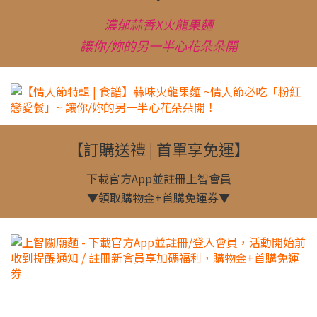
濃郁蒜香X火龍果麵
讓你/妳的另一半心花朵朵開
【訂購送禮 | 首單享免運】
下載官方App並註冊上智會員
▼領取購物金+首購免運券▼