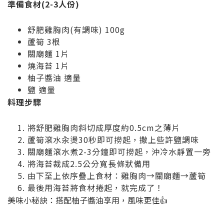
準備食材(2-3人份)
舒肥雞胸肉(有調味) 100g
蘆筍 3根
關廟麵 1片
燒海苔 1片
柚子醬油 適量
鹽 適量
料理步驟
將舒肥雞胸肉斜切成厚度約0.5cm之薄片
蘆筍滾水汆燙30秒即可撈起，撒上些許鹽調味
關廟麵滾水煮2-3分鐘即可撈起，沖冷水靜置一旁
將海苔裁成2.5公分寬長條狀備用
由下至上依序疊上食材：雞胸肉→關廟麵→蘆筍
最後用海苔將食材捲起，就完成了！
美味小秘訣：搭配柚子醬油享用，風味更佳👍