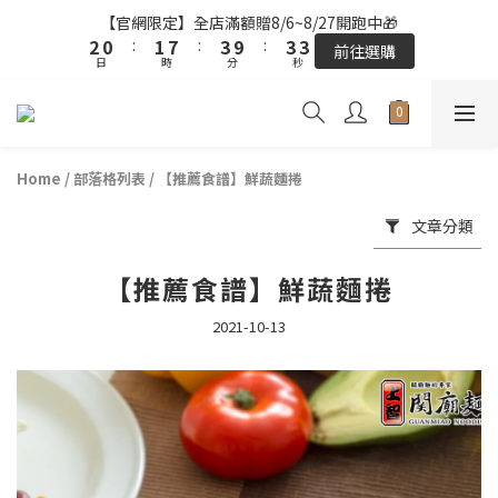
3
3
1
1
2
2
8
8
4
4
4
4
4
4
【官網限定】全店滿額贈8/6~8/27開跑中🎁
【官網限定】全店滿額贈8/6~8/27開跑中🎁
2
2
0
0
:
:
1
1
7
7
:
:
3
3
9
9
:
:
3
3
3
3
前往選購
前往選購
日
日
9
時
時
分
分
秒
秒
1
1
0
0
6
6
2
2
8
8
2
2
2
2
8
9
0
0
5
5
1
1
7
7
1
1
1
1
9
7
8
4
4
0
0
6
6
0
0
0
0
全站超商取貨滿439元免運 / 宅配滿千免運
8
6
7
9
9
9
3
3
5
5
7
5
6
8
8
8
2
2
4
4
Home
/
部落格列表
/
【推薦食譜】鮮蔬麵捲
6
4
5
7
7
7
【結帳提醒】下單前請再次確認品項及數量。修改、取消訂單請洽
1
1
3
3
客服，線上付款退款將酌收金流手續費。
5
3
4
6
6
6
0
0
2
2
文章分類
4
2
3
9
5
5
5
1
1
3
1
2
8
4
4
4
【官網限定】全店滿額贈8/6~8/27開跑中🎁
0
0
【推薦食譜】鮮蔬麵捲
2
0
:
1
7
:
3
9
:
3
3
前往選購
日
時
分
秒
1
0
6
2
8
2
2
2021-10-13
0
5
1
7
1
1
4
0
6
0
0
3
5
2
4
1
3
0
2
1