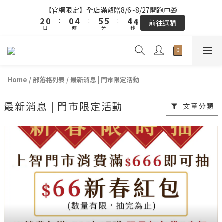
3
3
1
1
1
1
5
5
6
6
6
6
5
5
5
5
【官網限定】全店滿額贈8/6~8/27開跑中🎁
【官網限定】全店滿額贈8/6~8/27開跑中🎁
2
2
0
0
:
:
0
0
4
4
:
:
5
5
5
5
:
:
4
4
4
4
前往選購
前往選購
日
日
9
9
時
時
分
分
秒
秒
1
1
3
3
4
4
4
4
3
3
3
3
8
8
0
0
2
2
3
3
3
3
2
2
2
2
9
7
7
1
1
2
2
2
2
1
1
1
1
全站超商取貨滿439元免運 / 宅配滿千免運
8
6
6
0
0
1
1
1
1
0
0
0
0
7
5
5
9
9
9
0
0
0
0
Home
/
部落格列表
/
最新消息 | 門市限定活動
6
4
4
8
9
9
8
8
【結帳提醒】下單前請再次確認品項及數量。修改、取消訂單請洽
客服，線上付款退款將酌收金流手續費。
5
3
3
7
8
8
7
7
最新消息 | 門市限定活動
4
2
2
6
7
7
6
6
文章分類
3
1
1
5
6
6
5
5
【官網限定】全店滿額贈8/6~8/27開跑中🎁
2
0
:
0
4
:
5
5
:
4
4
前往選購
日
時
分
秒
1
3
4
4
3
3
0
2
3
3
2
2
1
2
2
1
1
0
1
1
0
0
0
0