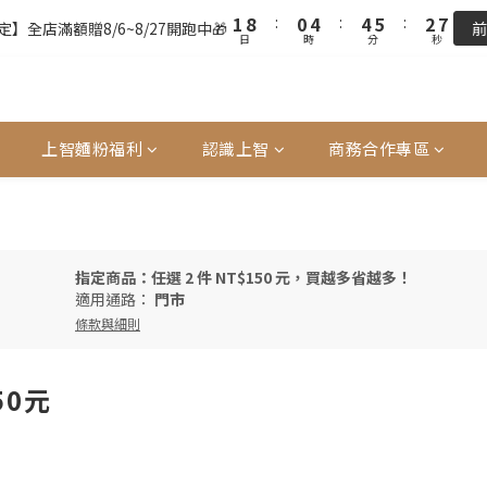
2
2
9
9
1
1
5
5
5
5
6
6
3
3
8
8
9
8
1
1
8
8
:
:
0
0
4
4
:
:
4
4
5
5
:
:
2
2
7
7
8
7
9
】全店滿額贈8/6~8/27開跑中🎁
】全店滿額贈8/6~8/27開跑中🎁
前
前
日
日
時
時
分
分
秒
秒
0
0
7
7
3
3
3
3
4
4
1
1
6
6
7
6
8
6
6
2
2
2
2
3
3
0
0
5
5
6
5
9
9
7
全站超商取貨滿439元免運 / 宅配滿千免運
5
5
1
1
1
1
2
2
4
4
5
4
8
8
9
6
4
4
0
0
0
0
1
1
3
3
4
3
7
7
8
5
單前請再次確認品項及數量。修改、取消訂單請洽客服，線上付款退款將
3
3
0
0
2
2
3
2
6
6
7
4
9
上智麵粉福利
認識上智
商務合作專區
2
2
1
1
2
9
1
5
5
6
3
8
1
1
0
0
1
8
:
0
4
:
4
5
:
2
7
】全店滿額贈8/6~8/27開跑中🎁
前
日
時
分
秒
0
0
0
7
3
3
4
1
6
6
2
2
3
0
5
5
1
1
2
4
指定商品：任選 2 件 NT$150 元，買越多省越多！
4
0
0
1
3
適用通路：
門市
3
0
2
條款與細則
2
1
1
0
0
50元