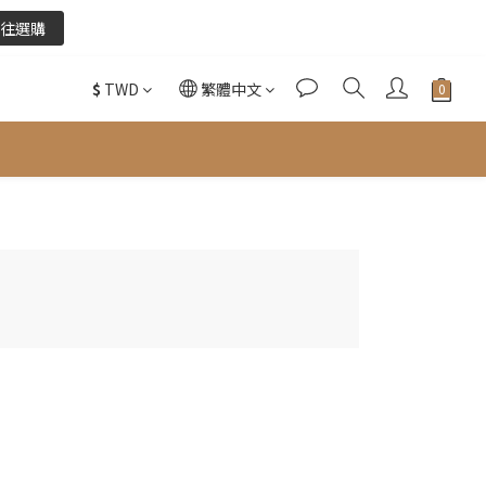
往選購
往選購
$
TWD
繁體中文
酌收金流手續費。
往選購