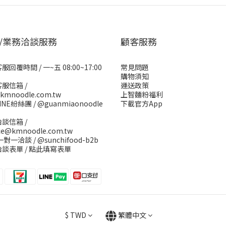
/業務洽談服務
顧客服務
回覆時間 / 一~五 08:00~17:00
常見問題
購物須知
服信箱 /
運送政策
kmnoodle.com.tw
上智麵粉福利
INE紛絲團 /
@guanmiaonoodle
下載官方App
談信箱 /
ice@kmnoodle.com.tw
E一對一洽談 /
@sunchifood-b2b
談表單 /
點此填寫表單
$
TWD
繁體中文