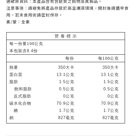
過敏原資訊：本產品含有含麩質之穀物及其製品。
注意事項：請避免將產品存放於高溫潮濕環境，開封後請儘早食
用，若未食用完請密封保存。
素/葷：全素
營 養 標 示
100
每一份量
公克
本包裝含8.4份
100
每份
每
公克
熱量
350
大卡
350
大卡
蛋白質
13.1
公克
13.1
公克
脂肪
1.5
公克
1.5
公克
飽和脂肪
0.5
公克
0.5
公克
反式脂肪
0
公克
0
公克
碳水化合物
70.9
公克
70.9
公克
糖
1.7
公克
1.7
公克
鈉
827
毫克
827
毫克