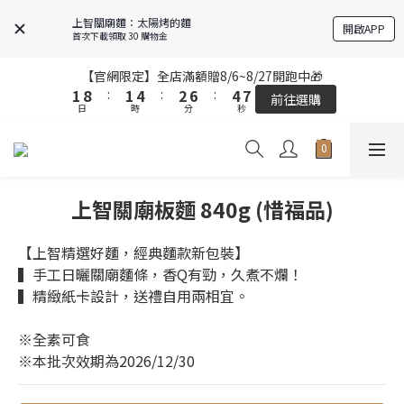
5
5
5
5
8
8
6
6
8
8
上智關廟麵：太陽烤的麵
開啟APP
4
4
4
4
7
7
5
5
9
9
7
7
首次下載領取 30 購物金
3
3
3
3
6
6
4
4
8
8
6
6
9
9
2
2
9
9
2
2
5
5
3
3
7
7
5
5
8
8
【官網限定】全店滿額贈8/6~8/27開跑中🎁
【官網限定】全店滿額贈8/6~8/27開跑中🎁
1
1
8
8
:
:
1
1
4
4
:
:
2
2
6
6
:
:
4
4
7
7
前往選購
前往選購
日
日
時
時
分
分
秒
秒
0
0
7
7
0
0
3
3
1
1
5
5
3
3
6
6
9
9
6
6
2
2
0
0
4
4
2
2
5
5
8
8
9
5
5
1
1
3
3
1
1
4
4
全站超商取貨滿439元免運 / 宅配滿千免運
7
7
8
4
4
0
0
2
2
0
0
3
3
6
6
9
7
9
3
3
1
1
2
2
上智關廟板麵 840g (惜福品)
5
5
8
6
8
【結帳提醒】下單前請再次確認品項及數量。修改、取消訂單請洽
2
2
0
0
1
1
客服，線上付款退款將酌收金流手續費。
4
4
7
5
9
7
1
1
0
0
3
3
6
4
8
6
9
【上智精選好麵，經典麵款新包裝】
0
0
2
9
2
5
3
7
5
8
【官網限定】全店滿額贈8/6~8/27開跑中🎁
▍手工日曬關廟麵條，香Q有勁，久煮不爛！
1
8
:
1
4
:
2
6
:
4
7
▍精緻紙卡設計，送禮自用兩相宜。
前往選購
日
時
分
秒
0
7
0
3
1
5
3
6
6
2
0
4
2
5
※全素可食
5
1
3
1
4
※本批次效期為2026/12/30
4
0
2
0
3
3
1
2