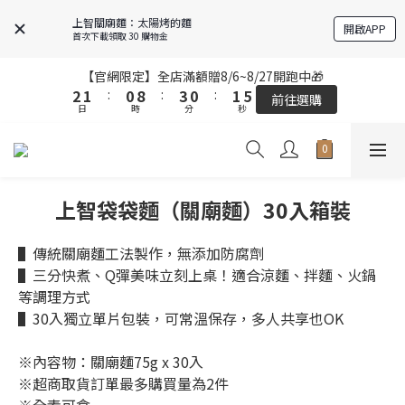
6
6
5
5
4
4
7
7
4
4
5
5
9
9
上智關廟麵：太陽烤的麵
開啟APP
5
5
4
4
3
3
6
6
3
3
4
4
8
8
首次下載領取 30 購物金
4
4
3
3
2
2
5
5
2
2
3
3
7
7
3
3
2
2
1
1
9
9
4
4
1
1
2
2
6
6
【官網限定】全店滿額贈8/6~8/27開跑中🎁
【官網限定】全店滿額贈8/6~8/27開跑中🎁
2
2
1
1
:
:
0
0
8
8
:
:
3
3
0
0
:
:
1
1
5
5
前往選購
前往選購
日
日
9
時
時
分
分
9
秒
秒
1
1
0
0
7
7
2
2
0
0
4
4
9
8
8
9
0
0
6
6
1
1
3
3
9
8
7
7
8
5
5
0
0
2
2
全站超商取貨滿439元免運 / 宅配滿千免運
8
7
6
9
6
7
4
4
1
1
7
6
5
8
5
6
3
3
0
0
上智袋袋麵（關廟麵）30入箱裝
6
5
4
7
4
5
9
【結帳提醒】下單前請再次確認品項及數量。修改、取消訂單請洽
2
2
客服，線上付款退款將酌收金流手續費。
5
4
3
6
3
4
8
1
1
4
3
2
5
2
3
7
▌傳統關廟麵工法製作，無添加防腐劑
0
0
3
2
1
9
4
1
2
6
【官網限定】全店滿額贈8/6~8/27開跑中🎁
▌三分快煮、Q彈美味立刻上桌！適合涼麵、拌麵、火鍋
2
1
:
0
8
:
3
0
:
1
5
等調理方式
前往選購
日
時
分
秒
1
0
7
2
0
4
▌30入獨立單片包裝，可常溫保存，多人共享也OK
0
6
1
3
5
0
2
※內容物：關廟麵75g x 30入
4
1
※超商取貨訂單最多購買量為2件
3
0