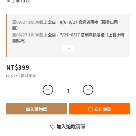
※全素可食
2
1
0
至
08/27 16:00
截止
全店，8/6~8/27 官網滿額禮（限量山藥
麵）
至
08/27 16:00
截止
全店，7/27~8/27 官網滿額贈禮（上智小精
靈貼紙）
NT$399
會員獨享
NT$379
加入購物車
立即購買
加入追蹤清單