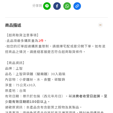
分享到
商品描述
【超商取貨注意事項】
-此品項最多購買量為
2件
。
-如您的訂單超過購買量限制，請選擇宅配或是分開下單。如有混
搭商品之情況，請連絡客服是否符合超商取貨條件。
【商品資訊】
品牌：上智
品名：上智袋袋麵（關廟麵）30入箱裝
內容物：小麥麵粉、水、食鹽、碳酸鈉
淨重：75公克x30入
原產地：台灣
有效日期：標示於包裝（西元年月日）。
以消費者收受日起算，至
少距有效日期前180日以上。
過敏原資訊：本產品含有含麩質之穀物及其製品。
注意事項：請避免將產品存放於高溫潮濕環境，開封後請儘早食