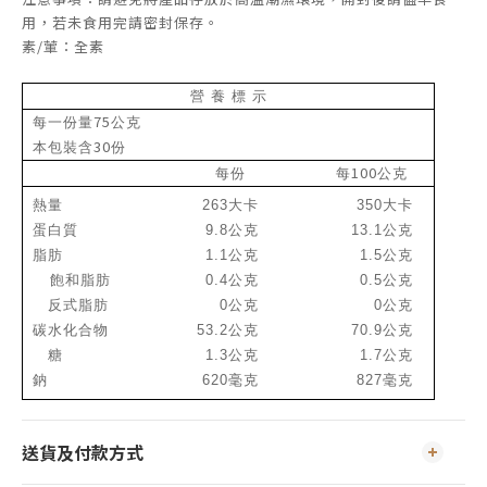
用，若未食用完請密封保存。
素/葷：全素
營 養 標 示
75
每一份量
公克
30
本包裝含
份
100
每份
每
公克
熱量
263
大卡
350
大卡
蛋白質
9.8
公克
13.1
公克
脂肪
1.1
公克
1.5
公克
飽和脂肪
0.4
公克
0.5
公克
反式脂肪
0
公克
0
公克
碳水化合物
53.2
公克
70.9
公克
糖
1.3
公克
1.7
公克
鈉
620
毫克
827
毫克
送貨及付款方式