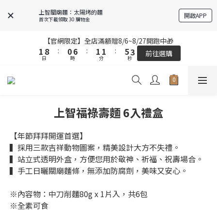
5
5
4
4
5
5
5
5
9
9
7
7
上智關廟麵：太陽烤的麵
開啟APP
4
4
3
3
9
9
4
4
4
4
8
8
6
6
首次下載領取 30 購物金
3
3
2
2
8
8
3
3
3
3
7
7
5
5
2
2
9
9
1
1
7
7
2
2
2
2
6
6
4
4
【官網限定】全店滿額贈8/6~8/27開跑中🎁
【官網限定】全店滿額贈8/6~8/27開跑中🎁
1
1
8
8
:
:
0
0
6
6
:
:
1
1
1
1
:
:
5
5
3
3
前往選購
前往選購
日
日
9
時
時
分
分
秒
秒
0
0
7
7
5
5
0
0
0
0
4
4
2
2
9
8
9
9
6
6
4
4
3
3
1
1
8
7
8
8
5
5
3
3
2
2
0
0
全站超商取貨滿439元免運 / 宅配滿千免運
7
6
7
7
9
4
4
2
2
1
1
6
5
6
6
8
3
3
1
1
0
0
上智福祿壽麵 6入禮盒
5
4
5
5
9
7
【結帳提醒】下單前請再次確認品項及數量。修改、取消訂單請洽
2
2
0
0
客服，線上付款退款將酌收金流手續費。
4
3
9
4
4
8
6
1
1
3
2
8
3
3
7
5
【年節拜拜開運首選】
0
0
2
9
1
7
2
2
6
4
【官網限定】全店滿額贈8/6~8/27開跑中🎁
▍採用三款吉祥動物圖案，精美設計大方不失禮。
1
8
:
0
6
:
1
1
:
5
3
▍站立式透明外盒，方便您用於敬神、祈福、祝壽場合。
前往選購
日
時
分
秒
0
7
5
0
0
4
2
▍手工日曬關廟麵條，無添加防腐劑，美味又安心。
6
4
3
1
5
3
2
0
※內容物：中刀削麵80g x 1片入，共6包
4
2
1
※全素可食
3
1
0