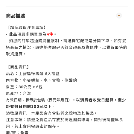
商品描述
【超商取貨注意事項】
- 此品項最多購買量為
4件
。
- 如您的訂單超過購買量限制，請選擇宅配或是分開下單。如有混
搭商品之情況，請連絡客服是否符合超商取貨條件，以獲得最快的
取貨速度。
【商品資訊】
品名：上智福祿壽麵 6入禮盒
內容物：小麥麵粉、水、食鹽、碳酸鈉
淨重：80公克 x 6包
原產地：台灣
有效日期：標示於包裝（西元年月日）。
以消費者收受日起算，至少
距有效日期前180日以上。
過敏原資訊：本產品含有含麩質之穀物及其製品。
注意事項：請避免將產品存放於高溫潮濕環境，開封後請儘早食
用，若未食用完請密封保存。
素/葷：全素