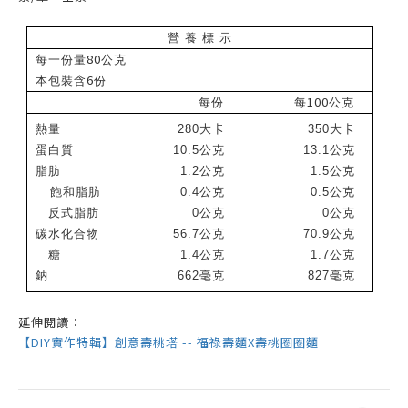
營 養 標 示
80
每一份量
公克
6
本包裝含
份
100
每份
每
公克
熱量
280
大卡
350
大卡
蛋白質
10.5
公克
13.1
公克
脂肪
1.2
公克
1.5
公克
飽和脂肪
0.4
公克
0.5
公克
反式脂肪
0
公克
0
公克
碳水化合物
56.7
公克
70.9
公克
糖
1.4
公克
1.7
公克
鈉
662
毫克
827
毫克
延伸閱讀：
【DIY實作特輯】創意壽桃塔 -- 福祿壽麵X壽桃圈圈麵