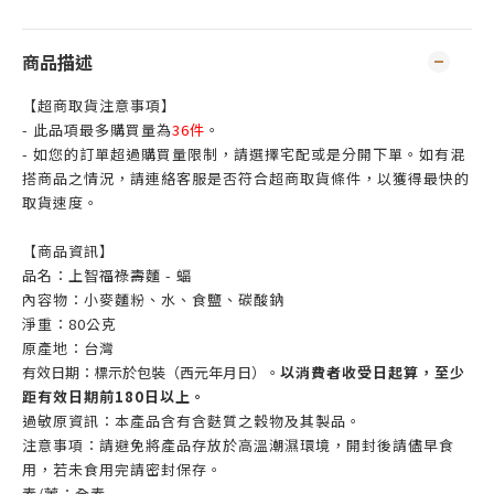
商品描述
【超商取貨注意事項】
- 此品項最多購買量為
36件
。
- 如您的訂單超過購買量限制，請選擇宅配或是分開下單。如有混
搭商品之情況，請連絡客服是否符合超商取貨條件，以獲得最快的
取貨速度。
【商品資訊】
品名：上智福祿壽麵 - 蝠
內容物：小麥麵粉、水、食鹽、碳酸鈉
淨重：80公克
原產地：台灣
有效日期：標示於包裝（西元年月日）。
以消費者收受日起算，至少
距有效日期前180日以上。
過敏原資訊：本產品含有含麩質之穀物及其製品。
注意事項：請避免將產品存放於高溫潮濕環境，開封後請儘早食
用，若未食用完請密封保存。
素/葷：全素