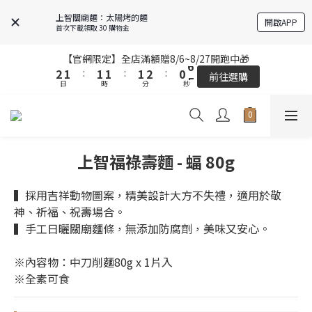
6
6
5
5
5
5
5
5
5
5
6
6
4
4
9
9
上智關廟麵：太陽烤的麵
開啟APP
5
5
4
4
4
4
4
4
4
4
5
5
3
3
8
8
首次下載領取 30 購物金
4
4
3
3
3
3
3
3
3
3
4
4
2
2
7
7
3
3
2
2
2
2
2
2
2
2
3
3
1
1
6
6
【官網限定】全店滿額贈8/6~8/27開跑中🎁
【官網限定】全店滿額贈8/6~8/27開跑中🎁
2
2
1
1
:
:
1
1
1
1
:
:
1
1
2
2
:
:
0
0
5
5
前往選購
前往選購
日
日
時
時
分
分
9
秒
秒
1
1
0
0
0
0
0
0
0
0
1
1
4
4
9
9
9
9
8
0
0
0
0
3
3
9
8
8
8
8
9
7
2
2
全站超商取貨滿439元免運 / 宅配滿千免運
8
7
7
7
7
8
6
1
1
7
6
6
6
6
7
5
0
0
上智福祿壽麵 - 蝠 80g
6
5
5
5
5
6
4
9
【結帳提醒】下單前請再次確認品項及數量。修改、取消訂單請洽
客服，線上付款退款將酌收金流手續費。
5
4
4
4
4
5
3
8
4
3
3
3
3
4
2
7
▍採用吉祥動物圖案，精美設計大方不失禮，適用於敬
3
2
2
2
2
3
1
6
【官網限定】全店滿額贈8/6~8/27開跑中🎁
神、祈福、祝壽場合。
2
1
:
1
1
:
1
2
:
0
5
▍手工日曬關廟麵條，無添加防腐劑，美味又安心。
前往選購
日
時
分
秒
1
0
0
0
0
1
4
0
0
3
※內容物：中刀削麵80g x 1片入
2
※全素可食
1
0