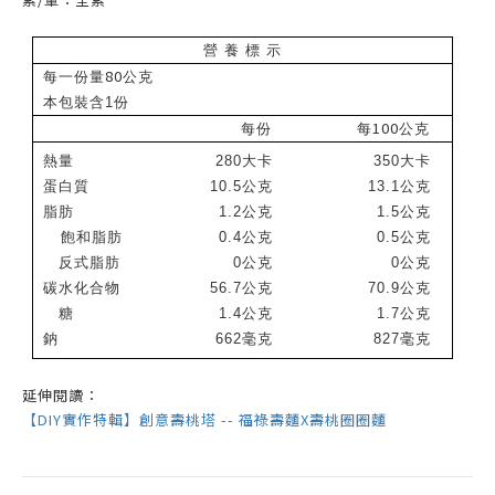
營 養 標 示
80
每一份量
公克
本包裝含1份
100
每份
每
公克
熱量
280
大卡
350
大卡
蛋白質
10.5
公克
13.1
公克
脂肪
1.2
公克
1.5
公克
飽和脂肪
0.4
公克
0.5
公克
反式脂肪
0
公克
0
公克
碳水化合物
56.7
公克
70.9
公克
糖
1.4
公克
1.7
公克
鈉
662
毫克
827
毫克
延伸閱讀：
【DIY實作特輯】創意壽桃塔 -- 福祿壽麵X壽桃圈圈麵