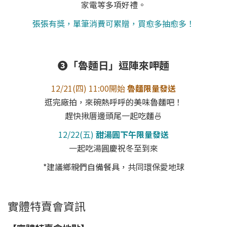
家電等多項好禮。
張張有獎，單筆消費可累贈，買愈多抽愈多！
❸「魯麵日」逗陣來呷麵
12/21(四) 11:00開始
魯麵限量發送
逛完廠拍，來碗熱呼呼的美味魯麵吧！
趕快揪厝邊頭尾一起吃麵🍜
12/22(五)
甜湯圓下午限量發送
一起吃湯圓慶祝冬至到來
*建議鄉親們自備餐具，共同環保愛地球
實體特賣會資訊