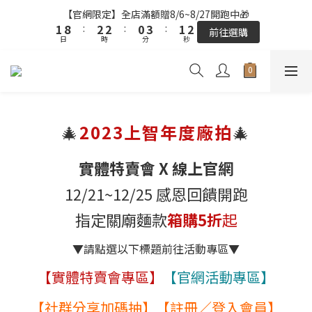
1
8
:
2
2
:
0
3
:
1
1
2
9
3
3
1
4
2
2
前往選購
【官網限定】全店滿額贈8/6~8/27開跑中🎁
日
時
9
分
秒
0
7
1
1
2
0
0
1
8
:
2
2
:
0
3
:
1
1
前往選購
9
8
9
9
6
0
0
1
日
時
分
秒
0
7
1
1
2
0
0
8
9
9
7
8
8
5
0
全站超商取貨滿439元免運 / 宅配滿千免運
6
0
0
1
7
8
8
6
9
7
7
4
5
0
6
7
7
5
8
6
6
3
4
5
6
6
4
7
5
5
【結帳提醒】下單前請再次確認品項及數量。修改、取消訂單請洽
2
3
客服，線上付款退款將酌收金流手續費。
4
5
5
3
6
4
4
1
2
🎄
2023上智年度廠拍
🎄
3
4
4
2
5
3
3
0
1
2
9
3
3
1
4
2
2
【官網限定】全店滿額贈8/6~8/27開跑中🎁
0
1
8
:
2
2
:
0
3
:
1
1
前往選購
實體特賣會 X 線上官網
日
時
分
秒
0
7
1
1
2
0
0
12/21~12/25 感恩回饋開跑
6
0
0
1
5
0
指定關廟麵款
箱購5折
起
4
3
▼請點選以下標題前往活動專區▼
2
1
【實體特賣會專區】
【官網活動專區】
0
【社群分享加碼抽】
【註冊／登入會員】