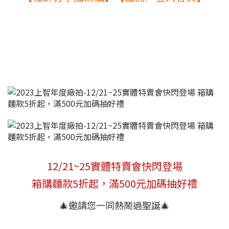
12/21~25實體特賣會快閃登場
箱購麵款5折起，滿500元加碼抽好禮
🎄邀請您一同熱鬧過聖誕🎄