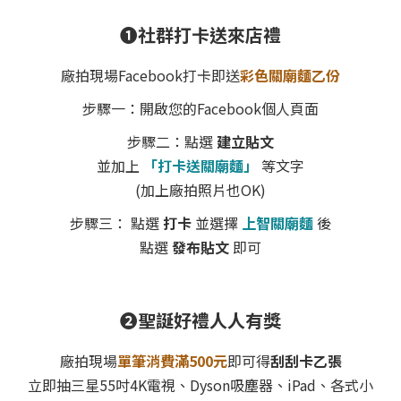
❶社群打卡送來店禮
廠拍現場Facebook打卡即送
彩色關廟麵乙份
步驟一：開啟您的Facebook個人頁面
步驟二：點選
建立貼文
並加上
「打卡送關廟麵」
等文字
(加上廠拍照片也OK)
步驟三： 點選
打卡
並選擇
上智關廟麵
後
點選
發布貼文
即可
❷聖誕好禮人人有獎
廠拍現場
單筆消費滿500元
即可得
刮刮卡乙張
立即抽三星55吋4K電視、Dyson吸塵器、iPad、各式小