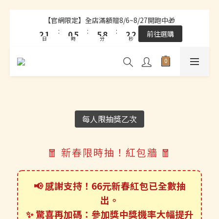
4
4
3
3
2
2
7
7
7
7
4
4
4
4
9
3
3
2
2
1
1
6
6
6
6
9
9
3
3
3
3
【官網限定】全店滿額贈8/6~8/27開跑中🎁
【官網限定】全店滿額贈8/6~8/27開跑中🎁
:
:
:
:
:
:
9
8
2
2
1
1
0
0
5
5
5
5
8
8
2
2
2
2
前往選購
前往選購
日
日
時
時
分
分
秒
秒
9
8
7
9
9
1
1
0
0
4
4
4
4
7
7
1
1
1
1
8
7
6
8
8
0
0
3
3
3
3
6
6
0
0
0
0
全站超商取貨滿439元免運 / 宅配滿千免運
7
6
5
7
7
2
2
2
2
5
5
6
5
4
9
9
6
6
1
1
1
1
4
4
【結帳提醒】下單前請再次確認品項及數量。修改、取消訂
5
4
3
8
8
5
5
0
0
0
0
3
3
單請洽客服，線上付款退款將酌收金流手續費。
4
3
2
7
7
4
4
每人限抽獎乙次
2
2
3
2
1
6
6
9
3
3
【官網限定】全店滿額贈8/6~8/27開跑中🎁
1
1
:
:
:
2
1
0
5
5
8
2
2
前往選購
0
0
🧧 新春限時抽！紅包牆 🧧
日
時
分
秒
1
0
4
4
7
1
1
0
3
3
6
0
0
📢 感謝支持！66元新春紅包已全數抽
2
2
5
出。
1
1
4
✨ 驚喜再加碼：參加獎中獎機率大幅提升
0
0
3