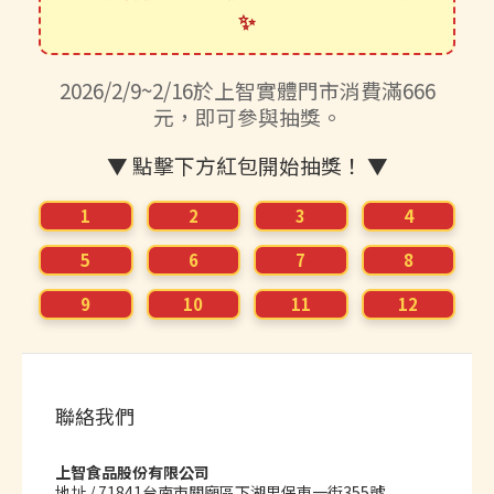
✨
2
1
2026/2/9~2/16於上智實體門市消費滿666
0
元，即可參與抽獎。
▼ 點擊下方紅包開始抽獎！ ▼
1
2
3
4
5
6
7
8
9
10
11
12
聯絡我們
上智食品股份有限公司
地址 /
71841台南市關廟區下湖里保東一街355號