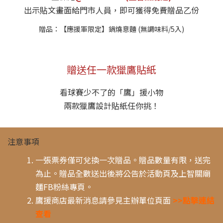
出示貼文畫面給門市人員，即可獲得免費贈品乙份
贈品：【應援軍限定】鍋燒意麵 (無調味料/5入)
贈送任一款獵鷹貼紙
看球賽少不了的「鷹」援小物
兩款獵鷹設計貼紙任你挑！
注意事項
一張票券僅可兌換一次贈品。贈品數量有限，送完
為止。贈品全數送出後將公告於活動頁及上智關廟
麵FB粉絲專頁。
鷹援商店最新消息請參見主辦單位頁面
>>點擊連結
查看