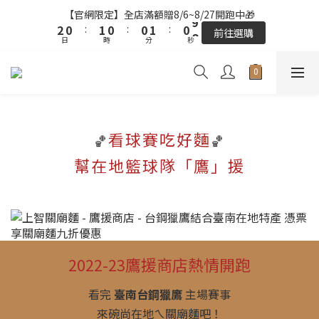
3
3
1
1
2
2
1
1
1
1
2
2
1
1
9
9
【官網限定】全店滿額贈8/6~8/27開跑中🎁
【官網限定】全店滿額贈8/6~8/27開跑中🎁
2
2
0
0
:
:
1
1
0
0
:
:
0
0
1
1
:
:
0
0
8
8
前往選購
前往選購
日
日
9
時
時
9
9
分
分
9
秒
秒
1
1
0
0
0
0
7
7
8
9
8
8
9
8
0
0
6
6
9
7
8
7
7
8
7
5
5
全站超商取貨滿439元免運 / 宅配滿千免運
8
6
7
6
6
7
6
4
4
7
5
6
5
5
6
5
3
3
6
4
5
4
4
5
4
【結帳提醒】下單前請再次確認品項及數量。修改、取消訂單請洽
2
2
客服，線上付款退款將酌收金流手續費。
看球賽吃好麵
5
3
4
3
3
4
3
🏀
1
1
🏀
4
2
3
2
2
3
2
0
0
幫在地籃球隊「鷹」援
3
1
2
1
1
2
1
9
【官網限定】全店滿額贈8/6~8/27開跑中🎁
2
0
:
1
0
:
0
1
:
0
8
前往選購
日
時
分
秒
1
0
0
7
0
6
5
4
2022-23鷹援商店熱情開跑
3
2
1
看完
臺南台鋼獵鷹
主場賽事
0
來碗尚在地ㄟ關廟麵吧！