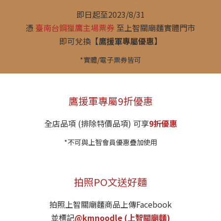
即日起至2023/8/31
憑
臺南台鋼獵鷹主場票券
至上智關廟麵實體門市
即可兌換
【鷹援軍專屬優惠】
*實體/電子票券皆可
鷹援軍專屬9折優惠
全店品項 (排除特價品項) 可享
9折優惠
*不可與上智會員優惠疊加使用
拍照PO文送好麵
拍照上智關廟麵商品上傳Facebook
並標記
@kmnoodle (上智關廟麵)