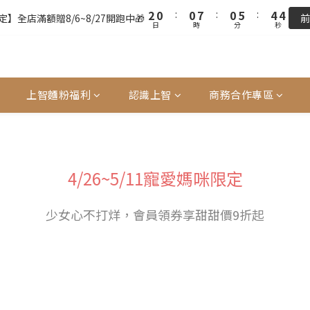
3
1
1
8
1
6
5
4
2
0
0
7
0
5
4
3
9
7
7
7
】全店滿額贈8/6~8/27開跑中🎁
前
日
時
分
秒
2
0
:
0
7
:
0
5
:
4
3
1
6
4
3
2
8
6
6
6
9
】全店滿額贈8/6~8/27開跑中🎁
前
日
時
分
秒
1
6
4
3
2
0
5
3
2
1
7
5
5
5
9
8
全站超商取貨滿439元免運 / 宅配滿千免運
0
5
3
2
1
4
2
1
0
6
4
4
4
9
8
7
4
2
1
0
3
1
0
5
3
3
3
8
7
6
3
1
0
單前請再次確認品項及數量。修改、取消訂單請洽客服，線上付款退款將
2
0
4
2
2
9
2
7
6
5
2
0
1
3
1
1
8
1
6
5
4
上智麵粉福利
認識上智
商務合作專區
1
0
2
0
:
0
7
:
0
5
:
4
3
】全店滿額贈8/6~8/27開跑中🎁
前
日
時
分
秒
0
1
6
4
3
2
0
5
3
2
1
4
2
1
0
3
1
0
4/26~5/11寵愛媽咪限定
2
0
1
少女心不打烊，會員領券享甜甜價9折起
0