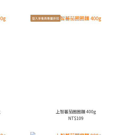
登入享會員專屬折扣
g
上智蕃茄圈圈麵 400g
NT$109