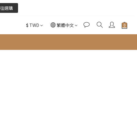
往選購
往選購
$
TWD
繁體中文
酌收金流手續費。
往選購