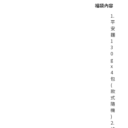
福袋內容
平
安
麵
1
3
0
g
x
4
包
(
款
式
隨
機
)