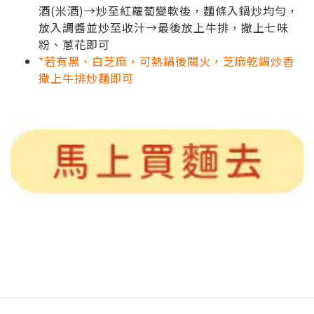
酒(米酒)→炒至紅蘿蔔變軟後，麵條入鍋炒均勻，
放入調醬並炒至收汁→最後放上牛排，撒上七味
粉、蔥花即可
*若有黑、白芝麻，可熱鍋後關火，芝麻乾鍋炒香
撒上牛排炒麵即可