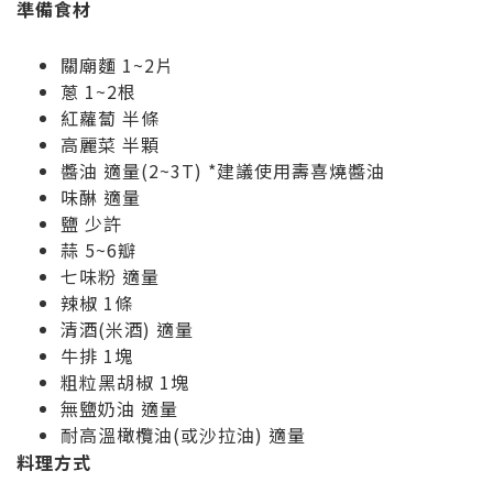
準備食材
關廟麵 1~2片
蔥 1~2根
紅蘿蔔 半條
高麗菜 半顆
醬油 適量(2~3T) *建議使用壽喜燒醬油
味醂 適量
鹽 少許
蒜 5~6瓣
七味粉 適量
辣椒 1條
清酒(米酒) 適量
牛排 1塊
粗粒黑胡椒 1塊
無鹽奶油 適量
耐高溫橄欖油(或沙拉油) 適量
料理方式