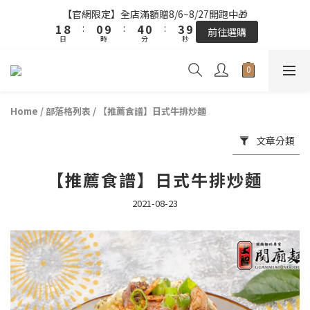
2
2
9
9
1
1
5
5
1
1
4
4
9
9
【官網限定】全店滿額贈8/6~8/27開跑中🎁
【官網限定】全店滿額贈8/6~8/27開跑中🎁
1
1
8
8
:
:
0
0
9
9
:
:
4
4
0
0
:
:
3
3
8
8
前往選購
前往選購
日
日
9
時
時
分
分
9
秒
秒
0
0
7
7
8
8
3
3
2
2
7
7
9
8
8
6
6
7
7
2
2
1
1
6
6
8
7
7
5
5
6
6
1
1
0
0
5
5
全站超商取貨滿439元免運 / 宅配滿千免運
7
6
6
9
4
4
5
5
0
0
4
4
6
5
9
5
8
3
3
4
4
3
3
Home
/
部落格列表
/
【推薦食譜】日式牛排炒麵
5
4
8
4
7
【結帳提醒】下單前請再次確認品項及數量。修改、取消訂單請洽
2
2
3
3
2
2
客服，線上付款退款將酌收金流手續費。
4
3
7
3
6
1
1
2
2
1
1
文章分類
3
2
6
2
5
0
0
1
1
0
0
2
9
1
5
1
4
9
【官網限定】全店滿額贈8/6~8/27開跑中🎁
0
0
【推薦食譜】日式牛排炒麵
1
8
:
0
9
:
4
0
:
3
8
前往選購
日
時
分
秒
0
7
8
3
2
7
2021-08-23
6
7
2
1
6
5
6
1
0
5
4
5
0
4
3
4
3
2
3
2
1
2
1
0
1
0