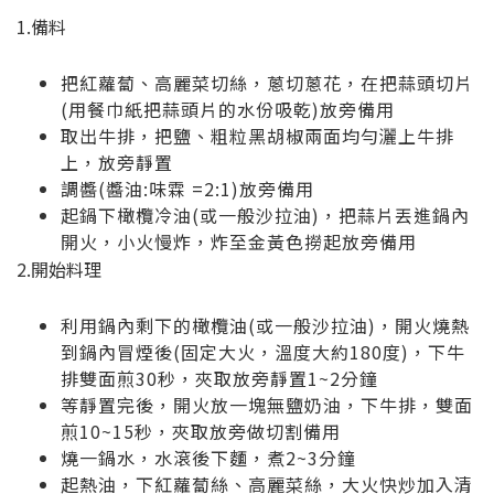
1.備料
把紅蘿蔔、高麗菜切絲，蔥切蔥花，在把蒜頭切片
(用餐巾紙把蒜頭片的水份吸乾)放旁備用
取出牛排，把鹽、粗粒黑胡椒兩面均勻灑上牛排
上，放旁靜置
調醬(醬油:味霖 =2:1)放旁備用
起鍋下橄欖冷油(或一般沙拉油)，把蒜片丟進鍋內
開火，小火慢炸，炸至金黃色撈起放旁備用
2.開始料理
利用鍋內剩下的橄欖油(或一般沙拉油)，開火燒熱
到鍋內冒煙後(固定大火，溫度大約180度)，下牛
排雙面煎30秒，夾取放旁靜置1~2分鐘
等靜置完後，開火放一塊無鹽奶油，下牛排，雙面
煎10~15秒，夾取放旁做切割備用
燒一鍋水，水滾後下麵，煮2~3分鐘
起熱油，下紅蘿蔔絲、高麗菜絲，大火快炒加入清