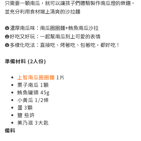
只需要一顆南瓜，就可以讓孩子們體驗製作南瓜燈的樂趣，
並充分利用食材端上清爽的沙拉麵
🎃濃厚南瓜味：南瓜圈圈麵+鮪魚南瓜沙拉
🎃好吃又好玩：一起幫南瓜刻上可愛的表情
🎃多樣化吃法：直接吃、烤著吃、包著吃，都好吃！
準備材料 (2人份)
上智南瓜圈圈麵
1片
栗子南瓜 1顆
鮪魚罐頭 45g
小黃瓜 1/2條
蛋 3顆
鹽 些許
美乃滋 3大匙
備料