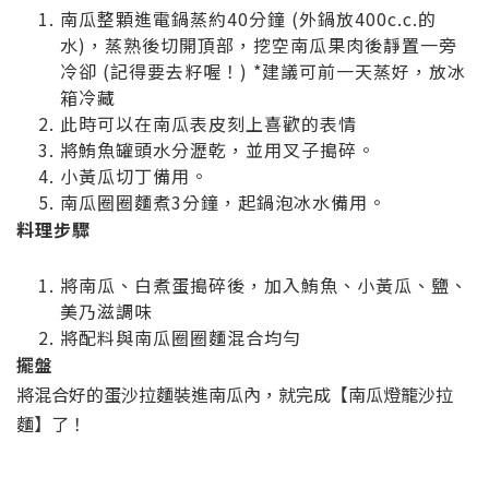
南瓜整顆進電鍋蒸約40分鐘 (外鍋放400c.c.的
水)，蒸熟後切開頂部，挖空南瓜果肉後靜置一旁
冷卻 (記得要去籽喔！) *建議可前一天蒸好，放冰
箱冷藏
此時可以在南瓜表皮刻上喜歡的表情
將鮪魚罐頭水分瀝乾，並用叉子搗碎。
小黃瓜切丁備用。
南瓜圈圈麵煮3分鐘，起鍋泡冰水備用。
料理步驟
將南瓜、白煮蛋搗碎後，加入鮪魚、小黃瓜、鹽、
美乃滋調味
將配料與南瓜圈圈麵混合均勻
擺盤
將混合好的蛋沙拉麵裝進南瓜內，就完成【南瓜燈籠沙拉
麵】了！