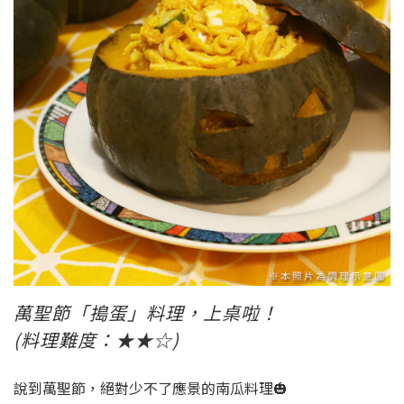
萬聖節「搗蛋」料理，上桌啦！
(料理難度：★★☆)
說到萬聖節，絕對少不了應景的南瓜料理🎃