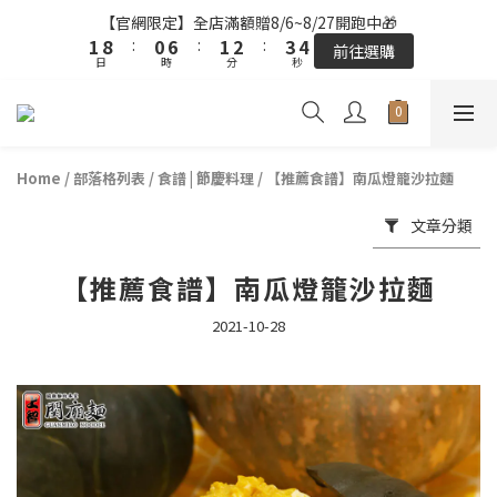
2
2
9
9
1
1
7
7
2
2
3
3
4
4
5
5
【官網限定】全店滿額贈8/6~8/27開跑中🎁
【官網限定】全店滿額贈8/6~8/27開跑中🎁
1
1
8
8
:
:
0
0
6
6
:
:
1
1
2
2
:
:
3
3
4
4
前往選購
前往選購
日
日
9
時
時
分
分
秒
秒
0
0
7
7
5
5
0
0
1
1
2
2
3
3
9
8
9
6
6
4
4
0
0
1
1
2
2
8
7
8
9
5
5
3
3
0
0
1
1
全站超商取貨滿439元免運 / 宅配滿千免運
7
6
7
8
9
4
4
2
2
0
0
6
5
6
7
8
9
3
3
1
1
Home
/
部落格列表
/
食譜 | 節慶料理
/
【推薦食譜】南瓜燈籠沙拉麵
5
4
5
6
7
8
【結帳提醒】下單前請再次確認品項及數量。修改、取消訂單請洽
2
2
0
0
客服，線上付款退款將酌收金流手續費。
4
3
9
4
5
6
7
1
1
文章分類
3
2
8
3
4
5
6
0
0
2
9
1
7
2
3
4
5
【官網限定】全店滿額贈8/6~8/27開跑中🎁
【推薦食譜】南瓜燈籠沙拉麵
1
8
:
0
6
:
1
2
:
3
4
前往選購
日
時
分
秒
0
7
5
0
1
2
3
2021-10-28
6
4
0
1
2
5
3
0
1
4
2
0
3
1
2
0
1
0