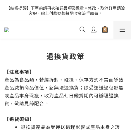
6
5
5
9
7
5
3
0
2
9
1
1
6
5
3
1
【官網限定】全店滿額贈8/6~8/27開跑中🎁
5
4
4
9
8
6
4
【結帳提醒】下單前請再次確認品項及數量。修改、取消訂單請洽
2
1
8
:
0
0
:
5
4
:
2
0
客服，線上付款退款將酌收金流手續費。
4
3
3
8
7
5
3
前往選購
1
日
時
分
秒
0
7
4
3
1
3
2
2
7
6
4
2
0
6
3
2
0
2
9
1
1
6
5
3
1
【官網限定】全店滿額贈8/6~8/27開跑中🎁
5
2
1
1
8
:
0
0
:
5
4
:
2
0
前往選購
4
1
0
日
時
分
秒
0
7
4
3
1
3
0
6
3
2
0
2
5
2
1
退換貨政策
1
4
1
0
0
3
0
【注意事項】
2
1
產品為食品類，若經拆封、碰撞、保存方式不當而導致
0
產品減損商品價值，恕無法退換貨；除受運送過程影響
或產品本身瑕疵，收到產品七日鑑賞期內可辦理退換
貨，敬請見諒配合。
【退貨須知】
退換貨產品為受運送過程影響或產品本身之瑕