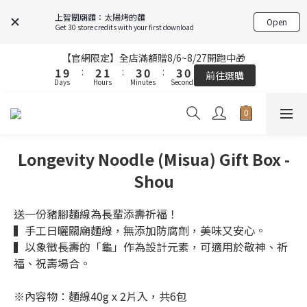
5
5
6
6
5
5
7
7
4
4
7
7
4
4
上智關廟麵：太陽烤的麵
Open
4
4
5
5
4
4
6
6
3
3
6
6
3
3
Get 30 store credits with your first download
3
3
4
4
3
3
5
5
2
2
5
5
2
2
2
2
3
3
2
2
4
4
1
1
4
4
1
1
【官網限定】全店滿額贈8/6~8/27開跑中🎁
【官網限定】全店滿額贈8/6~8/27開跑中🎁
1
1
9
9
:
:
2
2
1
1
:
:
3
3
0
0
:
:
3
3
0
0
前往選購
前往選購
Days
Days
Hours
Hours
Minutes
Minutes
9
Seconds
Seconds
9
0
0
8
8
1
1
0
0
2
2
2
2
9
9
8
8
7
7
0
0
1
1
1
1
8
9
8
7
7
6
6
0
0
0
0
FREE SHIPPING on 7-11 pickup orders over NT$439
7
8
7
9
6
9
6
5
5
6
7
6
8
5
8
5
4
4
Longevity Noodle (Misua) Gift Box -
5
6
5
7
4
7
4
【結帳提醒】下單前請再次確認品項及數量。修改、取消訂單請洽
3
3
客服，線上付款退款將酌收金流手續費。
4
5
4
6
3
6
3
Shou
2
2
3
4
3
5
2
5
2
1
1
2
3
2
4
1
4
1
【官網限定】全店滿額贈8/6~8/27開跑中🎁
0
0
送一份豬腳麵線為長輩添壽祈福！
1
9
:
2
1
:
3
0
:
3
0
前往選購
▍手工日曬關廟麵線，無添加防腐劑，美味又安心。
Days
Hours
Minutes
Seconds
0
8
1
0
2
2
▍以象徵長壽的「龜」作為設計元素，可適用於敬神、祈
7
0
1
1
福、祝壽場合。
6
0
0
5
※內容物：麵線40g x 2片入，共6包
4