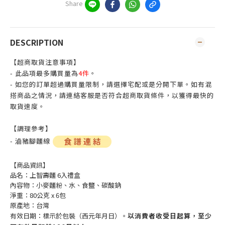
Share
DESCRIPTION
【超商取貨注意事項】
- 此品項最多購買量為
4件
。
- 如您的訂單超過購買量限制，請選擇宅配或是分開下單。如有混
搭商品之情況，請連絡客服是否符合超商取貨條件，以獲得最快的
取貨速度。
【調理參考】
- 滷豬腳麵線
【商品資訊】
品名：上智壽麵 6入禮盒
內容物：小麥麵粉、水、食鹽、碳酸鈉
淨重：80公克 x 6包
原產地：台灣
有效日期：標示於包裝（西元年月日）。
以消費者收受日起算，至少