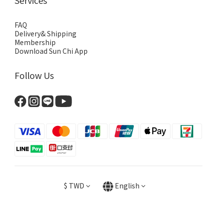
Services
FAQ
Delivery& Shipping
Membership
Download Sun Chi App
Follow Us
$
TWD
English