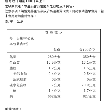
距有效日期前180日以上。
過敏原資訊：本產品含有含麩質之穀物及其製品。
注意事項：請避免將產品存放於高溫潮濕環境，開封後請儘早食用，若
未食用完請密封保存。
素/葷：全素
營 養 標 示
80
每一份量
公克
6
本包裝含
份
100
每份
每
公克
熱量
280
大卡
350
大卡
蛋白質
10.5
公克
13.1
公克
脂肪
1.2
公克
1.5
公克
飽和脂肪
0.4
公克
0.5
公克
反式脂肪
0
公克
0
公克
碳水化合物
56.7
公克
70.9
公克
糖
1.4
公克
1.7
公克
鈉
662
毫克
827
毫克
延伸閱讀：