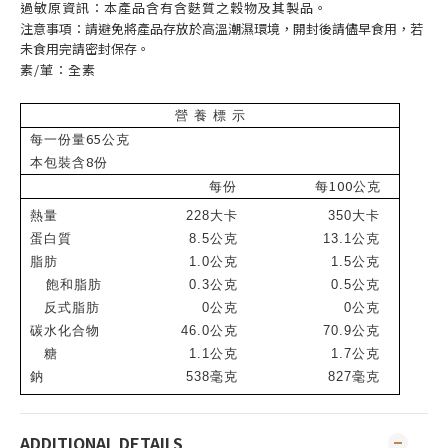
過敏原資訊：本產品含有含麩質之穀物及其製品。
注意事項：請避免將產品存放於高溫潮濕環境，開封後請儘早食用，若
未食用完請密封保存。
素/葷：全素
營 養 標 示
65
每一份量
公克
8
本包裝含
份
100
每份
每
公克
熱量
228
大卡
350
大卡
蛋白質
8.5
公克
13.1
公克
脂肪
1.0
公克
1.5
公克
飽和脂肪
0.3
公克
0.5
公克
反式脂肪
0
公克
0
公克
碳水化合物
46.0
公克
70.9
公克
糖
1.1
公克
1.7
公克
鈉
538
毫克
827
毫克
ADDITIONAL DETAILS