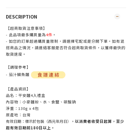
DESCRIPTION
【超商取貨注意事項】
- 此品項最多購買量為
4件
。
- 如您的訂單超過購買量限制，請選擇宅配或是分開下單。如有混
搭商品之情況，請連絡客服是否符合超商取貨條件，以獲得最快的
取貨速度。
【調理參考】
- 茄汁鯖魚麵
【產品資訊】
品名：平安麵4入禮盒
內容物：小麥麵粉、水、食鹽、碳酸鈉
淨重：130g x 4包
原產地：台灣
有效日期：標示於包裝（西元年月日）。
以消費者收受日起算，至少
距有效日期前180日以上。