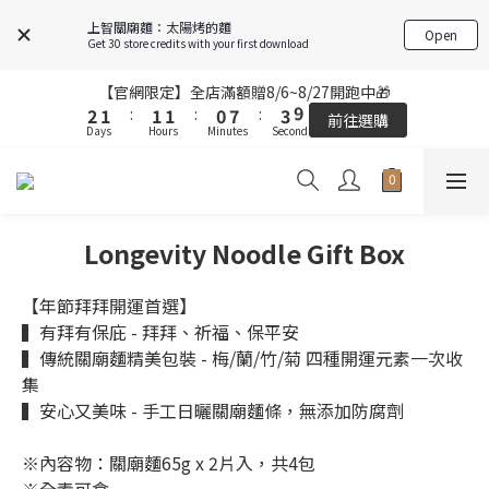
6
5
5
5
4
7
6
5
5
5
4
7
上智關廟麵：太陽烤的麵
5
4
4
4
3
6
Open
5
4
4
4
3
6
Get 30 store credits with your first download
4
3
3
3
2
9
5
4
3
3
3
2
9
5
3
2
2
2
1
8
4
9
【官網限定】全店滿額贈8/6~8/27開跑中🎁
3
2
2
2
1
8
4
9
【官網限定】全店滿額贈8/6~8/27開跑中🎁
2
1
:
1
1
:
0
7
:
3
8
前往選購
2
1
:
1
1
:
0
7
:
3
8
前往選購
Days
Hours
Minutes
9
Seconds
1
0
0
0
6
2
7
Days
Hours
Minutes
Seconds
1
0
0
0
6
2
7
9
9
9
8
0
5
1
6
0
5
1
6
9
8
8
8
7
4
0
5
FREE SHIPPING on 7-11 pickup orders over NT$439
4
0
5
8
7
7
7
6
9
3
4
3
4
7
6
6
6
5
8
2
3
2
3
6
5
5
5
4
7
【結帳提醒】下單前請再次確認品項及數量。修改、取消訂單請洽
Longevity Noodle Gift Box
1
2
1
2
客服，線上付款退款將酌收金流手續費。
5
4
4
4
3
6
0
1
0
1
4
3
3
3
2
9
5
0
【年節拜拜開運首選】
0
3
2
2
2
1
8
4
9
【官網限定】全店滿額贈8/6~8/27開跑中🎁
▍有拜有保庇 - 拜拜、祈福、保平安
2
1
:
1
1
:
0
7
:
3
8
前往選購
▍傳統關廟麵精美包裝 - 梅/蘭/竹/菊 四種開運元素一次收
Days
Hours
Minutes
Seconds
1
0
0
0
6
2
7
集
0
5
1
6
▍安心又美味 - 手工日曬關廟麵條，無添加防腐劑
4
0
5
3
4
2
3
※內容物：關廟麵65g x 2片入，共4包
1
2