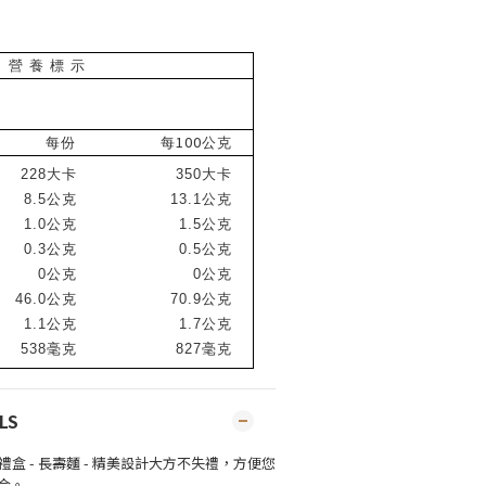
營 養 標 示
100
每份
每
公克
228
大卡
350
大卡
8.5
公克
13.1
公克
1.0
公克
1.5
公克
0.3
公克
0.5
公克
0
公克
0
公克
46.0
公克
70.9
公克
1.1
公克
1.7
公克
538
毫克
827
毫克
LS