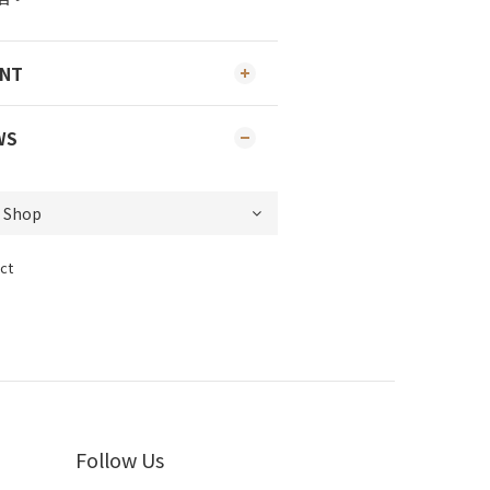
ENT
WS
ct
Follow Us