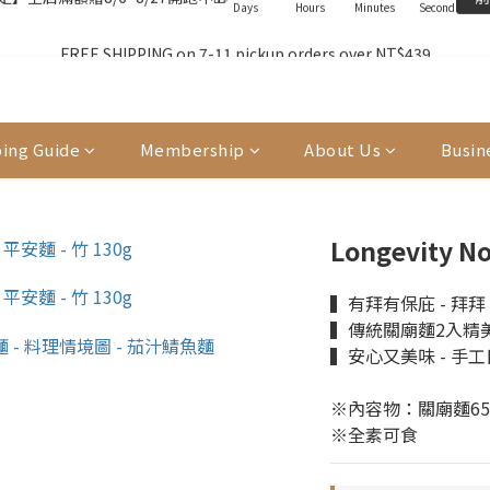
3
1
3
2
2
9
2
0
7
0
0
6
7
5
7
6
6
6
2
2
0
:
2
1
:
1
8
:
1
】全店滿額贈8/6~8/27開跑中🎁
FREE SHIPPING on 7-11 pickup orders over NT$439
前
6
5
6
4
6
5
5
5
Days
Hours
Minutes
Seconds
1
1
1
0
0
7
0
5
4
5
3
5
4
4
4
0
0
0
6
4
單前請再次確認品項及數量。修改、取消訂單請洽客服，線上付款退款將
3
4
2
4
3
3
3
5
3
2
3
1
3
2
2
9
2
4
2
1
2
0
:
2
1
:
1
8
:
1
】全店滿額贈8/6~8/27開跑中🎁
3
前
ing Guide
Membership
About Us
Busin
Days
Hours
Minutes
Seconds
1
0
1
1
0
0
7
0
2
0
0
0
6
1
5
0
4
Longevity N
3
2
▍有拜有保庇 - 拜
1
▍傳統關廟麵2入精美包
0
▍安心又美味 - 手
※內容物：關廟麵65g
※全素可食