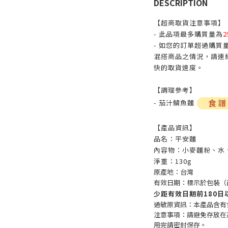
DESCRIPTION
【超商取貨注意事項】
- 此品項最多購買量為
2
- 如您的訂單超過購
混搭商品之情況，請連
快的取貨速度。
【調理參考】
- 茄汁鯖魚麵
【產品資訊】
品名：平安麵
內容物：小麥麵粉、水
淨重：130g
原產地：台灣
有效日期：標示於包裝（
少距有效日期前180日
過敏原資訊：本產品含有
注意事項：請避免存放在
用完請密封保存。