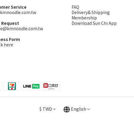
omer Service
FAQ
kmnoodle.com.tw
Delivery& Shipping
Membership
s Request
Download Sun Chi App
ice@kmnoodle.com.tw
ness Form
ck here
$
TWD
English