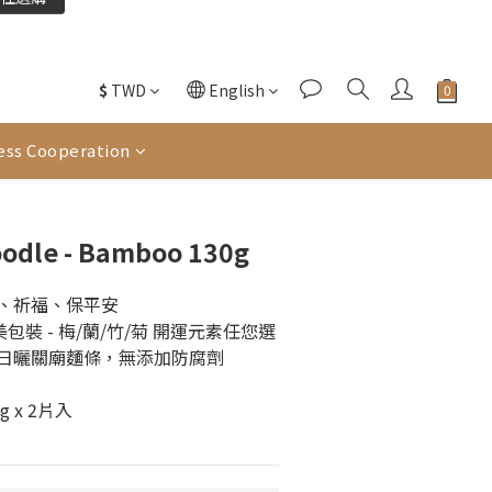
往選購
酌收金流手續費。
$
TWD
English
往選購
ess Cooperation
oodle - Bamboo 130g
拜、祈福、保平安
裝 - 梅/蘭/竹/菊 開運元素任您選
工日曬關廟麵條，無添加防腐劑
 x 2片入