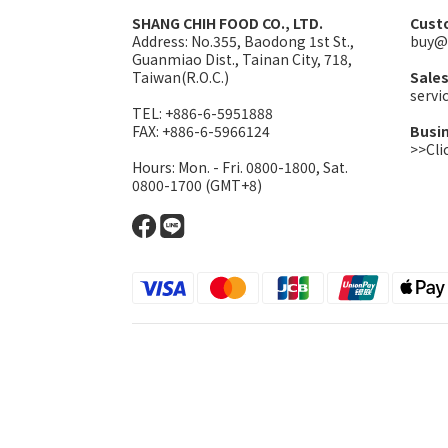
SHANG CHIH FOOD CO., LTD.
Cust
Address:
No.355, Baodong 1st St.,
buy@
Guanmiao Dist., Tainan City, 718,
Taiwan(R.O.C.)
Sale
serv
TEL: +886-6-5951888
FAX: +886-6-5966124
Busi
>>Cli
Hours: Mon. - Fri. 0800-1800, Sat.
0800-1700 (GMT+8)