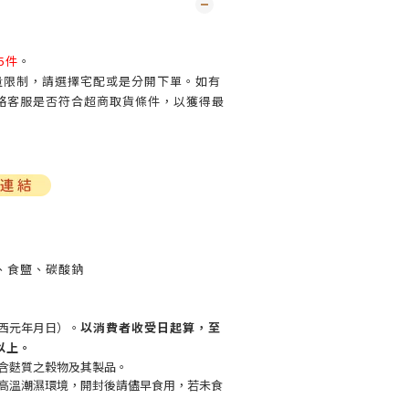
5件
。
買量限制，請選擇宅配或是分開下單。如有
絡客服是否符合超商取貨條件，以獲得最
、食鹽、碳酸鈉
西元年月日）。
以消費者收受日起算，至
以上。
含麩質之穀物及其製品。
高溫潮濕環境，開封後請儘早食用，若未食