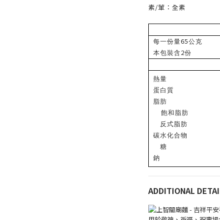
素/葷：全素
65
每一份量
公克
2
本包裝含
份
熱量
蛋白質
脂肪
飽和脂肪
反式脂肪
碳水化合物
糖
鈉
ADDITIONAL DETAI