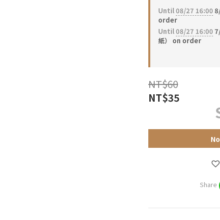
Until
08/27 16:00
8
order
Until
08/27 16:00
7
紙） on order
NT$60
NT$35
No
Share