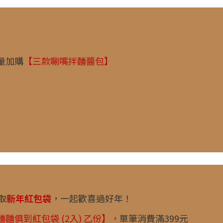
量加購
【三款唰嘴拌麵醬包】
取
新年紅包袋
，一起歡喜過好年！
麵麵俱到紅包袋 (2入) 乙份】，
單筆消費滿399元