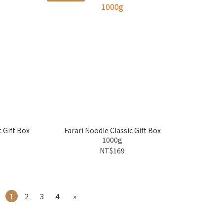
 Gift Box
Farari Noodle Classic Gift Box
1000g
NT$169
1
2
3
4
»