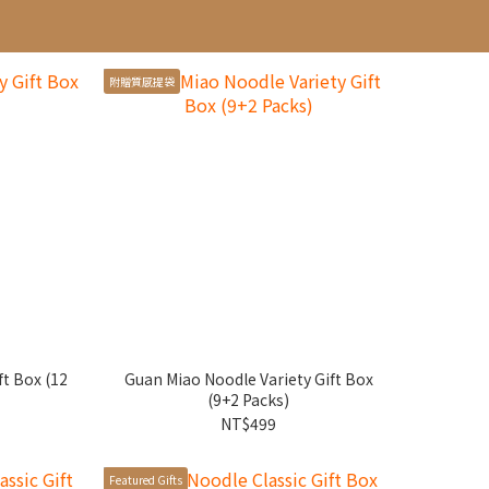
附贈質感提袋
ft Box (12
Guan Miao Noodle Variety Gift Box
(9+2 Packs)
NT$499
Featured Gifts