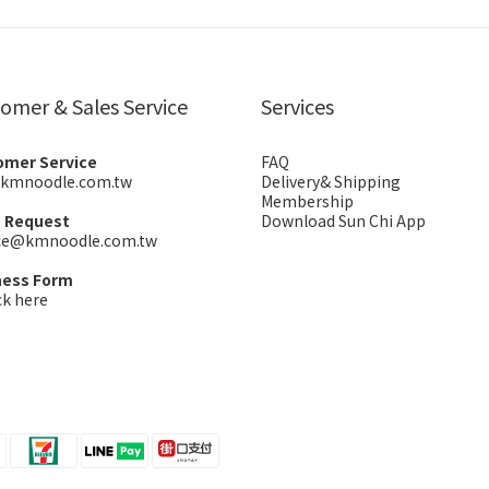
omer & Sales Service
Services
omer Service
FAQ
kmnoodle.com.tw
Delivery& Shipping
Membership
s Request
Download Sun Chi App
ice@kmnoodle.com.tw
ness Form
ck here