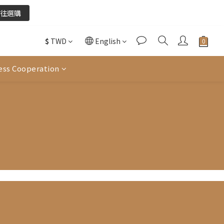
往選購
往選購
$
TWD
English
酌收金流手續費。
ess Cooperation
往選購