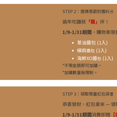
STEP 2：選擇喜歡的醬料🍜
過年吃麵就
「醬」
拌！
1/9-1/31期間
，購物車限
蔥油醬包 (1入)
椒麻
(1入)
醬包
海鮮XO醬
(1入)
包
*不限金額即可加購。
*加購數量無限制。
STEP 3：領取限量紅包袋🧧
恭喜發財，紅包拿來 — 領
1/9-1/31期間
消費即贈
【