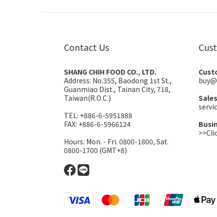
Contact Us
Cust
SHANG CHIH FOOD CO., LTD.
Cust
Address:
No.355, Baodong 1st St.,
buy@
Guanmiao Dist., Tainan City, 718,
Taiwan(R.O.C.)
Sale
serv
TEL: +886-6-5951888
FAX: +886-6-5966124
Busi
>>Cli
Hours: Mon. - Fri. 0800-1800, Sat.
0800-1700 (GMT+8)