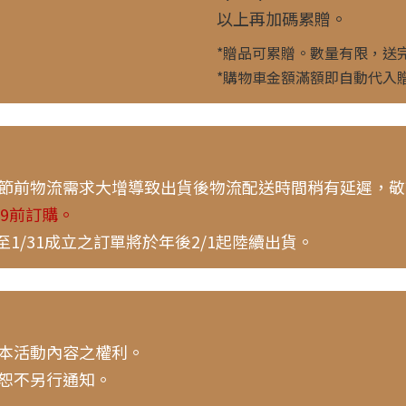
以上再加碼累贈。
*贈品可累贈。數量有限，送
*購物車金額滿額即自動代入
節前物流需求大增導致出貨後物流配送時間稍有延遲，敬
59前訂購。
)至1/31成立之訂單將於年後2/1起陸續出貨。
本活動內容之權利。
恕不另行通知。