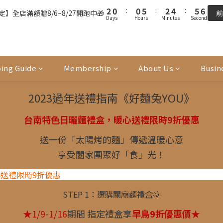
3
3
1
1
1
1
6
6
3
3
5
5
6
6
7
7
8
8
2
2
0
0
:
:
0
0
5
5
:
:
2
2
4
4
:
:
5
5
6
6
9
7
7
9
】全店滿額贈8/6~8/27開跑中🎁
】全店滿額贈8/6~8/27開跑中🎁
前
前
Days
Days
Hours
Hours
Minutes
Minutes
Seconds
Seconds
1
1
4
4
1
1
3
3
4
4
5
5
8
6
6
8
0
0
3
3
0
0
2
2
3
3
4
4
7
5
5
7
9
FREE SHIPPING on 7-11 pickup orders over NT$439
2
2
1
1
2
2
3
3
6
4
4
9
6
8
9
1
1
0
0
1
1
2
2
5
3
3
8
5
7
8
9
單前請再次確認品項及數量。修改、取消訂單請洽客服，線上付款退款將
0
0
0
0
1
1
4
2
2
7
4
6
7
8
ing Guide
Membership
About Us
Busin
0
0
3
1
1
6
3
5
6
7
2
0
:
0
5
:
2
4
:
5
6
】全店滿額贈8/6~8/27開跑中🎁
前
2023過年送禮指南《好麵兔YOU》
Days
Hours
Minutes
Seconds
1
4
1
3
4
5
0
3
0
2
3
4
台南特色日曬麵禮盒，暖心送禮限時9折優惠
2
1
2
3
1
0
1
2
送一份「太陽烤的麵」傳遞溫暖心意
0
0
1
享受闔家團聚好「食」光！
0
STEP 1：選購關廟麵禮盒🌞
★1/9-1/16
期間 指定禮盒享
早鳥9折優惠價
★