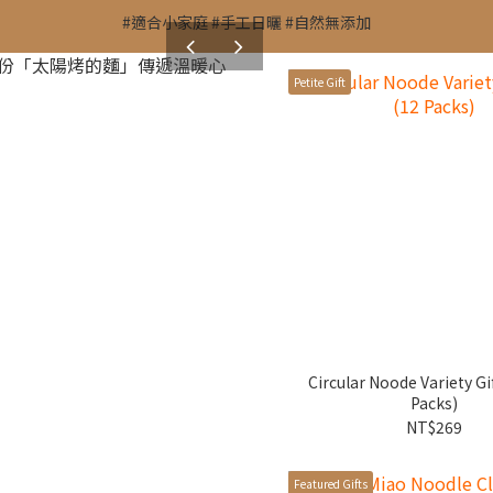
#適合小家庭 #手工日曬 #自然無添加
prev
next
Petite Gift
Circular Noode Variety Gi
Packs)
NT$269
Featured Gifts