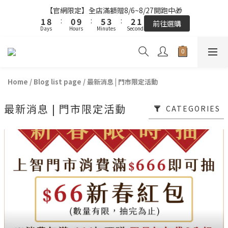
2
2
2
2
9
9
1
1
6
6
4
4
3
3
【官網限定】全店滿額贈8/6~8/27開跑中🎁
【官網限定】全店滿額贈8/6~8/27開跑中🎁
1
1
1
1
8
8
:
:
0
0
9
9
:
:
5
5
3
3
:
:
2
2
0
0
前往選購
前往選購
Days
Days
Hours
Hours
9
Minutes
Minutes
Seconds
Seconds
9
0
0
7
7
8
8
4
4
2
2
1
1
9
8
8
6
6
7
7
3
3
1
1
0
0
8
7
9
7
5
5
6
6
2
2
0
0
FREE SHIPPING on 7-11 pickup orders over NT$439
7
6
9
8
6
4
4
5
5
1
1
6
5
8
7
5
3
3
4
4
0
0
Home
/
Blog list page
/
最新消息 | 門市限定活動
5
4
9
7
6
4
【結帳提醒】下單前請再次確認品項及數量。修改、取消訂單請洽
2
2
3
3
客服，線上付款退款將酌收金流手續費。
4
3
8
6
5
3
1
1
2
2
最新消息 | 門市限定活動
3
2
7
5
4
CATEGORIES
2
0
0
1
1
2
9
1
6
4
3
【官網限定】全店滿額贈8/6~8/27開跑中🎁
1
0
0
1
8
:
0
9
:
5
3
:
2
0
前往選購
Days
Hours
Minutes
Seconds
0
7
8
4
2
1
6
7
3
1
0
5
6
2
0
4
5
1
3
4
0
2
3
1
2
0
1