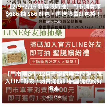
0
【2/9~2/16 新春限時抽】門市消費滿
$666 抽 $66 紅包，再送限量紅包袋！
2026-02-06
【門市限定】12月聖誕同樂會開跑！加
入LINE好友 / 消費滿額即抽聖誕繽紛好
禮🎄
2025-12-01