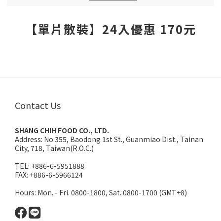
【單片散裝】24入優惠 170元
Contact Us
SHANG CHIH FOOD CO., LTD.
Address:
No.355, Baodong 1st St., Guanmiao Dist., Tainan
City, 718, Taiwan(R.O.C.)
TEL: +886-6-5951888
FAX: +886-6-5966124
Hours: Mon. - Fri. 0800-1800, Sat. 0800-1700 (GMT+8)