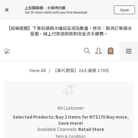
9
8
8
8
8
7
6
3
5
4
4
4
4
9
8
7
7
7
7
上智關廟麵：太陽烤的麵
6
5
2
FREE SHIPPING on 7-11 pickup orders over NT$439
Open
4
3
3
3
3
8
Get 30 store credits with your first download
7
6
6
6
6
5
4
1
3
2
2
2
2
7
6
5
5
5
5
4
3
0
2
1
1
1
9
1
6
【官網限定】全店滿額贈8/6~8/27開跑中🎁
5
4
4
4
4
9
【結帳提醒】下單前請再次確認品項及數量。修改、取消訂單請洽
3
2
1
9
:
0
0
:
0
8
:
0
5
客服，線上付款退款將酌收金流手續費。
4
3
3
3
3
8
前往選購
2
1
Days
Hours
Minutes
Seconds
0
8
7
4
3
2
2
2
2
7
1
0
7
6
3
2
1
1
1
9
1
6
【官網限定】全店滿額贈8/6~8/27開跑中🎁
0
6
5
2
1
9
:
0
0
:
0
8
:
0
5
前往選購
5
4
1
Days
Hours
Minutes
Seconds
0
8
7
4
4
3
0
7
6
3
View All
【單片散裝】24入優惠 170元
3
2
6
5
2
2
1
5
4
1
1
0
4
3
0
0
3
2
2
1
All Customer
1
0
0
Selected Products: Buy 2 items for NT$170 Buy more,
Save more!
Available Channels:
Retail Store
Term & Condition