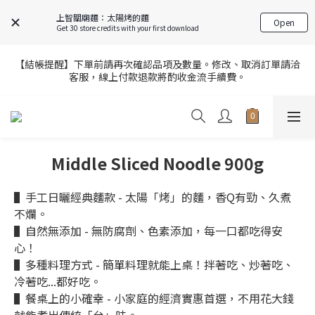
9
8
9
9
6
7
0
5
5
4
5
5
6
8
7
8
8
9
上智關廟麵：太陽烤的麵
5
6
4
FREE SHIPPING on 7-11 pickup orders over NT$439
Open
4
3
4
4
5
Get 30 store credits with your first download
7
6
7
7
8
4
5
3
3
2
3
3
4
9
6
5
6
6
7
3
4
2
2
9
1
2
2
3
8
【官網限定】全店滿額贈8/6~8/27開跑中🎁
5
4
5
5
6
【結帳提醒】下單前請再次確認品項及數量。修改、取消訂單請洽
2
3
1
1
8
:
0
1
:
1
9
:
2
7
客服，線上付款退款將酌收金流手續費。
4
3
4
4
5
前往選購
1
2
0
Days
Hours
Minutes
Seconds
0
7
0
0
8
1
6
3
2
3
3
4
9
0
1
6
7
0
5
2
9
1
2
2
3
8
【官網限定】全店滿額贈8/6~8/27開跑中🎁
0
5
6
4
1
8
:
0
1
:
1
9
:
2
7
前往選購
4
5
3
Days
Hours
Minutes
Seconds
0
7
0
0
8
1
6
3
4
2
6
7
0
5
Middle Sliced Noodle 900g
2
3
1
5
6
4
1
2
0
4
5
3
▌手工日曬經典麵款 - 太陽「烤」的麵，香Q有勁、久煮
0
1
3
4
2
不爛。
0
2
3
1
▌自然無添加 - 無防腐劑、色素添加，每一口都吃得安
1
2
0
心！
0
1
▌多種料理方式 - 簡單料理就能上桌！拌著吃、炒著吃、
0
冷著吃...都好吃。
▌餐桌上的小確幸 - 小家庭的經濟實惠首選，不用花大錢