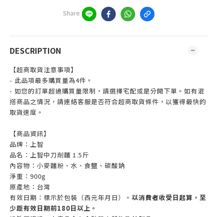
Share
DESCRIPTION
【超商取貨注意事項】
- 此品項最多購買量為4件。
- 如您的訂單超過購買量限制，請選擇宅配或是分開下單。如有混
搭商品之情況，請連絡客服是否符合超商取貨條件，以獲得最快的
取貨速度。
【商品資訊】
品牌：上智
品名：上智中刀削麵 1.5斤
內容物：小麥麵粉、水、食鹽、碳酸鈉
淨重：900g
原產地：台灣
有效日期：標示於包裝（西元年月日）。
以消費者收受日起算，至
少距有效日期前180日以上。