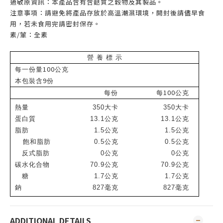
過敏原資訊：本產品含有含麩質之穀物及其製品。
注意事項：請避免將產品存放於高溫潮濕環境，開封後請儘早食
用，若未食用完請密封保存。
素/葷：全素
營 養 標 示
100
每一份量
公克
9
本包裝含
份
100
每份
每
公克
熱量
350
大卡
350
大卡
蛋白質
13.1
公克
13.1
公克
脂肪
1.5
公克
1.5
公克
飽和脂肪
0.5
公克
0.5
公克
反式脂肪
0
公克
0
公克
碳水化合物
70.9
公克
70.9
公克
糖
1.7
公克
1.7
公克
鈉
827
毫克
827
毫克
ADDITIONAL DETAILS