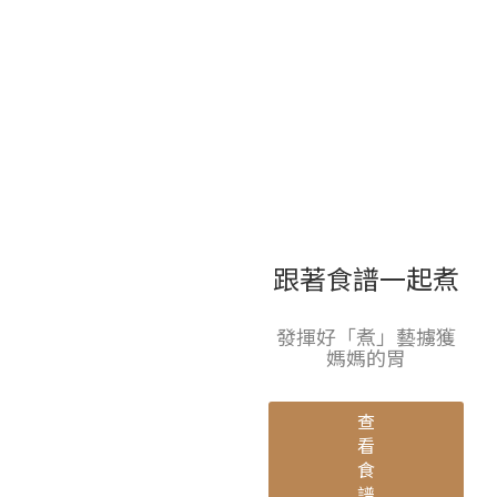
跟著食譜一起煮
發揮好「煮」藝擄獲
媽媽的胃
查
看
食
譜