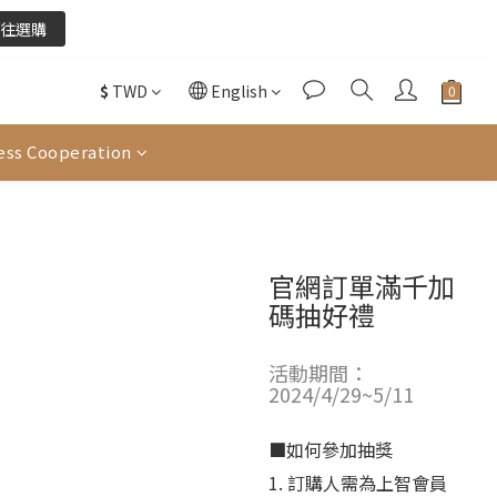
往選購
$
TWD
English
酌收金流手續費。
ess Cooperation
往選購
官網訂單滿千加
碼抽好禮
活動期間：
2024/4/29~5/11
■如何參加抽獎
1. 訂購人需為上智會員