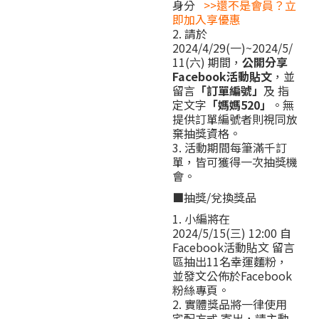
身分
>>還不是會員？立
即加入享優惠
2. 請於
2024/4/29(一)~2024/5/
11(六) 期間，
公開分享
Facebook活動貼文
，並
留言
「訂單編號」
及 指
定文字
「媽媽520」
。無
提供訂單編號者則視同放
棄抽獎資格。
3. 活動期間每筆滿千訂
單，皆可獲得一次抽獎機
會。
■抽獎/兌換獎品
1. 小編將在
2024/5/15(三) 12:00 自
Facebook活動貼文 留言
區抽出11名幸運麵粉，
並發文公佈於Facebook
粉絲專頁。
2. 實體獎品將一律使用
宅配方式 寄出，請主動