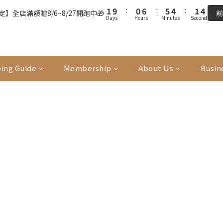
2
1
7
6
5
2
4
Days
Hours
Minutes
Seconds
0
8
5
4
3
0
2
7
6
7
9
1
9
:
0
6
:
5
4
:
1
3
】全店滿額贈8/6~8/27開跑中🎁
前
7
4
3
2
1
6
5
9
6
8
Days
Hours
Minutes
Seconds
0
8
5
4
3
0
2
FREE SHIPPING on 7-11 pickup orders over NT$439
6
3
2
1
0
5
4
9
8
5
7
7
4
3
2
1
5
2
1
0
4
3
9
8
7
4
6
6
3
2
1
0
單前請再次確認品項及數量。修改、取消訂單請洽客服，線上付款退款將
4
1
0
3
2
8
7
6
3
5
5
2
1
0
3
0
2
1
7
6
5
2
4
4
1
0
ing Guide
Membership
About Us
Busin
2
1
9
:
0
6
:
5
4
:
1
3
】全店滿額贈8/6~8/27開跑中🎁
前
3
0
Days
Hours
Minutes
Seconds
1
0
8
5
4
3
0
2
2
0
7
4
3
2
1
1
6
3
2
1
0
0
5
2
1
0
4
1
0
3
0
2
1
0