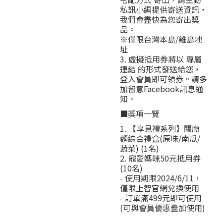
私訊小編提供寄送資訊，
我們會盡快為您寄出獎
品。
※僅限台灣本島/離島地
址
3. 虛擬抵用券將以 專屬
連結 的形式發送給您，
登入會員即可領券。請多
加留意Facebook訊息通
知。
■獎項一覽
1. 【享見禮系列】關廟
麵綜合禮盒(原味/南瓜/
蔬菜) (1名)
2. 寵愛媽咪50元抵用券
(10名)
- 使用期限2024/6/11，
僅限上智官網兌換使用
- 訂單滿499元即可使用
(可與會員優惠疊加使用)