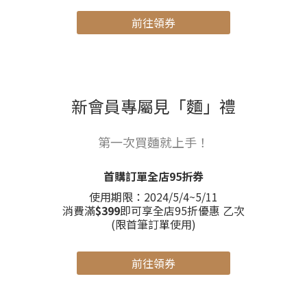
前往領券
新會員專屬見「麵」禮
第一次買麵就上手！
首購訂單全店95折券
使用期限：2024/5/4~5/11
消費滿
$399
即可享全店95折優惠 乙次
(限首筆訂單使用)
前往領券