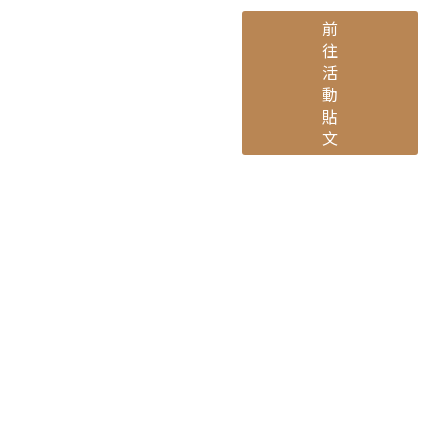
前
往
活
動
貼
文