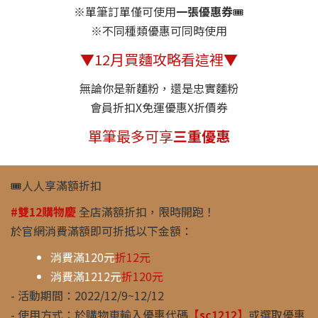
※單筆訂單僅可使用
一張優惠券
🎟️
※不同種類優惠可同時使用
▼12月買麵攻略看這裡▼
無論你是新麵粉，還是忠實麵粉
會員折扣X免運優惠X折價券
單筆最多可享
三重優惠
🎟️人人享滿額折扣
#雙12購物慶
全店滿額折扣，限時開跑！
於官網消費滿額即可折抵以下金額：
消費滿120元
折12元
消費滿1212元
折120元
- 活動期間：2022/12/9~12/12
- 使用方式：於購物車輸入優惠代碼
【sc1212】
或選取優惠