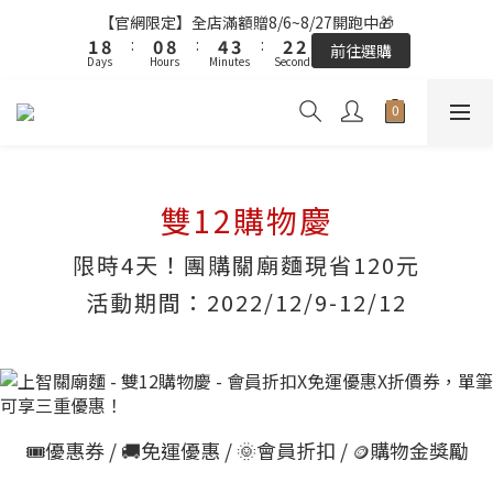
2
2
9
9
1
1
9
9
5
5
4
4
3
3
3
3
【官網限定】全店滿額贈8/6~8/27開跑中🎁
【官網限定】全店滿額贈8/6~8/27開跑中🎁
1
1
8
8
:
:
0
0
8
8
:
:
4
4
3
3
:
:
2
2
2
2
前往選購
前往選購
Days
Days
Hours
Hours
9
Minutes
Minutes
Seconds
Seconds
0
0
7
7
7
7
3
3
2
2
1
1
1
1
9
8
6
6
6
6
2
2
1
1
0
0
0
0
8
7
9
9
5
5
5
5
1
1
0
0
FREE SHIPPING on 7-11 pickup orders over NT$439
7
6
9
8
8
4
4
4
4
0
0
6
5
9
8
7
7
3
3
3
3
5
4
8
7
6
6
【結帳提醒】下單前請再次確認品項及數量。修改、取消訂單請洽
2
2
2
2
客服，線上付款退款將酌收金流手續費。
4
3
雙12購物慶
7
6
5
5
1
1
1
1
3
2
6
5
4
4
0
0
0
0
2
9
1
9
5
4
3
3
限時4天！團購關廟麵現省120元
【官網限定】全店滿額贈8/6~8/27開跑中🎁
1
8
:
0
8
:
4
3
:
2
2
前往選購
活動期間：2022/12/9-12/12
Days
Hours
Minutes
Seconds
0
7
7
3
2
1
1
6
6
2
1
0
0
5
5
1
0
4
4
0
3
3
2
2
🎟️優惠券 / 🚚免運優惠 / 🌞會員折扣 /
購物金獎勵
🪙
1
1
0
0