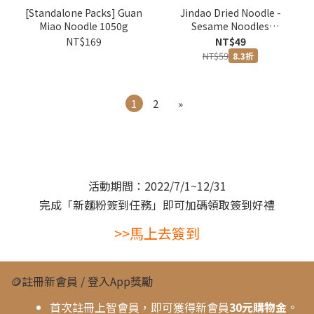
[Standalone Packs] Guan
Jindao Dried Noodle -
Miao Noodle 1050g
Sesame Noodles
(1pc/pack)
NT$169
NT$49
NT$59
8.3折
1
2
»
活動期間：2022/7/1~12/31
完成「新麵粉簽到任務」即可加碼領取簽到好禮
>>馬上去簽到
🪙註冊新會員 / 登入App獎勵
首次註冊上智會員，即可獲得新會員
30元購物金
。