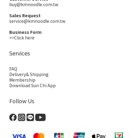
buy@kmnoodle.com.tw
Sales Request
service@kmnoodle.com.tw
Business Form
>>Click here
Services
FAQ
Delivery& Shipping
Membership
Download Sun Chi App
Follow Us