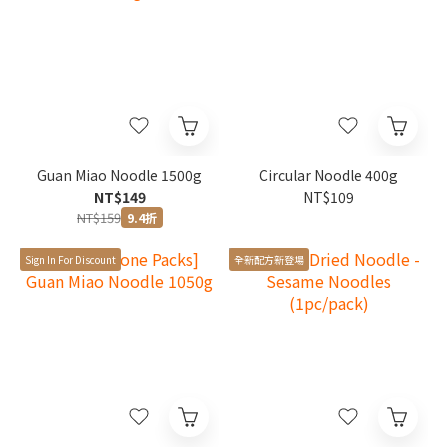
Guan Miao Noodle 1500g
Circular Noodle 400g
NT$149
NT$109
NT$159
9.4折
Sign In For Discount
全新配方新登場