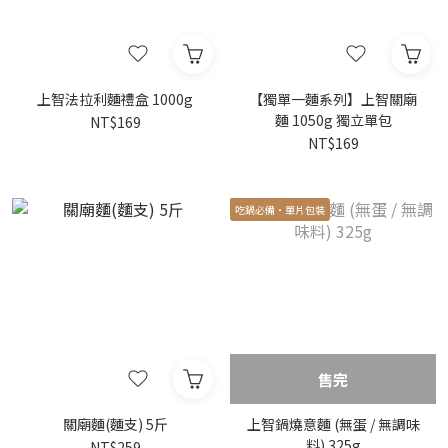
上智法拉利麵禮盒 1000g
【獨單一麵系列】上智關廟
麵 1050g 獨立單包
NT$169
NT$169
吃鍋必備‧單片包裝
售完
關廟麵(麵支) 5斤
上智鍋燒意麵 (無蛋 / 無調味
料) 325g
NT$259