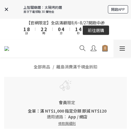
8
4
5
5
3
7
4
6
5
6
6
4
8
5
7
3
4
4
2
6
3
上智關廟麵：太陽烤的麵
5
開啟APP
4
5
5
3
7
4
首次下載領取 30 購物金
6
2
9
3
3
1
5
2
【官網限定】全店滿額贈8/6~8/27開跑中🎁
4
3
4
4
2
6
3
5
1
8
:
2
2
:
0
4
:
1
3
前往選購
2
9
3
3
1
5
2
【官網限定】全店滿額贈8/6~8/27開跑中🎁
日
時
9
分
秒
4
0
7
1
1
3
0
2
1
8
:
2
2
:
0
4
:
1
9
8
9
3
前往選購
6
0
0
2
1
日
時
分
秒
0
7
1
1
3
0
8
9
9
7
8
2
5
1
全站超商取貨滿439元免運 / 宅配滿千免運
0
6
0
0
2
7
8
8
6
7
1
4
0
9
5
1
6
7
7
5
9
6
0
3
8
4
0
5
6
6
4
8
5
【結帳提醒】下單前請再次確認品項及數量。修改、取消訂單請洽
2
7
3
客服，線上付款退款將酌收金流手續費。
4
5
5
3
7
4
1
6
全部商品
離島消費滿千現金折扣
2
3
4
4
2
6
3
0
5
1
2
9
3
3
1
5
2
【官網限定】全店滿額贈8/6~8/27開跑中🎁
4
0
1
8
:
2
2
:
0
4
:
1
3
前往選購
日
時
分
秒
0
7
1
1
3
0
2
6
0
0
2
1
會員
限定
5
1
0
4
0
全單：滿 NT$1,000 指定分類 即減 NT$120
3
適用通路：
App
/
網店
2
條款與細則
1