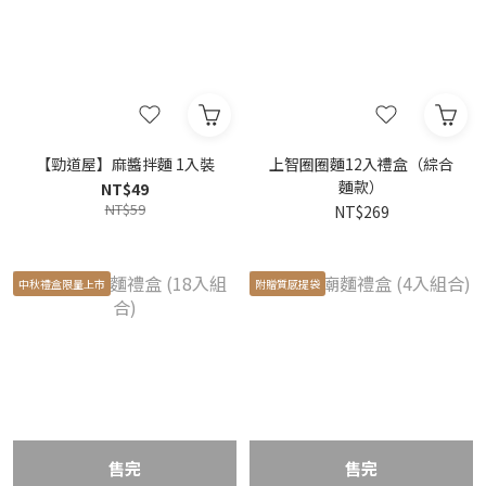
【勁道屋】麻醬拌麵 1入裝
上智圈圈麵12入禮盒（綜合
麵款）
NT$49
NT$59
NT$269
中秋禮盒限量上市
附贈質感提袋
售完
售完