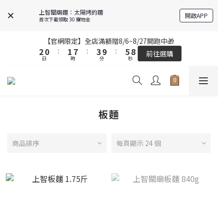
6
6
4
4
5
5
7
7
9
9
上智關廟麵：太陽烤的麵
開啟APP
5
5
3
3
4
4
6
6
8
8
首次下載領取 30 購物金
4
4
2
2
3
3
9
9
5
5
7
7
3
3
1
1
2
2
8
8
4
4
6
6
9
9
【官網限定】全店滿額贈8/6~8/27開跑中🎁
【官網限定】全店滿額贈8/6~8/27開跑中🎁
2
2
0
0
:
:
1
1
7
7
:
:
3
3
9
9
:
:
5
5
8
8
前往選購
前往選購
日
日
9
時
時
分
分
秒
秒
1
1
0
0
6
6
2
2
8
8
4
4
7
7
8
9
0
0
5
5
1
1
7
7
3
3
6
6
9
7
8
4
4
0
0
6
6
2
2
5
5
全站超商取貨滿439元免運 / 宅配滿千免運
8
6
7
9
3
3
5
5
1
1
4
4
7
5
6
8
2
2
4
4
0
0
3
3
板麵
6
4
5
7
9
【結帳提醒】下單前請再次確認品項及數量。修改、取消訂單請洽
1
1
3
3
2
2
客服，線上付款退款將酌收金流手續費。
5
3
4
6
8
0
0
2
2
1
1
4
2
3
9
5
7
1
1
0
0
商品排序
每頁顯示 24 個
3
1
2
8
4
6
9
【官網限定】全店滿額贈8/6~8/27開跑中🎁
0
0
2
0
:
1
7
:
3
9
:
5
8
前往選購
日
時
分
秒
1
0
6
2
8
4
7
0
5
1
7
3
6
4
0
6
2
5
3
5
1
4
2
4
0
3