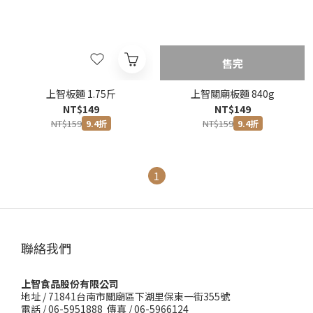
1
3
2
0
2
1
1
0
0
售完
上智板麵 1.75斤
上智關廟板麵 840g
NT$149
NT$149
NT$159
NT$159
9.4折
9.4折
1
聯絡我們
上智食品股份有限公司
地址 /
71841台南市關廟區下湖里保東一街355號
電話 / 06-5951888 傳真 / 06-5966124